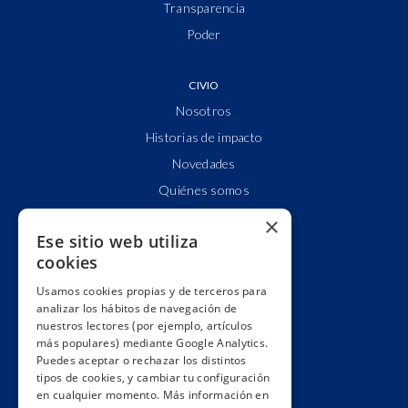
Transparencia
Poder
CIVIO
Nosotros
Historias de impacto
Novedades
Quiénes somos
Cuentas claras
×
Ese sitio web utiliza
Alianzas y redes
cookies
Hacemos lobby
Usamos cookies propias y de terceros para
Impacto
analizar los hábitos de navegación de
Premios
nuestros lectores (por ejemplo, artículos
más populares) mediante Google Analytics.
Formación
Puedes aceptar o rechazar los distintos
Código ético
tipos de cookies, y cambiar tu configuración
en cualquier momento. Más información en
Re-publica