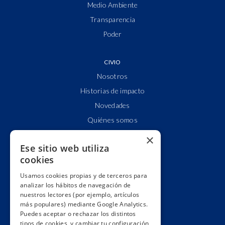
Medio Ambiente
Transparencia
Poder
CIVIO
Nosotros
Historias de impacto
Novedades
Quiénes somos
Cuentas claras
×
Ese sitio web utiliza
Alianzas y redes
cookies
Hacemos lobby
Usamos cookies propias y de terceros para
Impacto
analizar los hábitos de navegación de
Premios
nuestros lectores (por ejemplo, artículos
más populares) mediante Google Analytics.
Formación
Puedes aceptar o rechazar los distintos
Código ético
tipos de cookies, y cambiar tu configuración