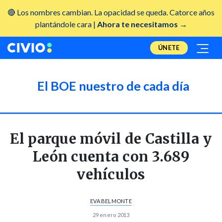
🔴 Los nombres cambian. La opacidad se queda. Catorce años
plantándole cara |
Ahora te necesitamos →
ÚNETE
El BOE nuestro de cada día
El parque móvil de Castilla y
León cuenta con 3.689
vehículos
EVA BELMONTE
29 enero 2013