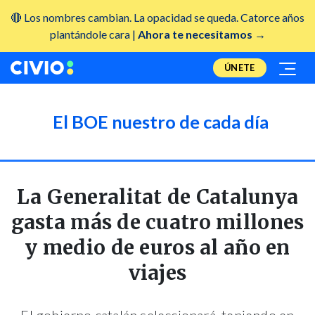
🔴 Los nombres cambian. La opacidad se queda. Catorce años
plantándole cara |
Ahora te necesitamos →
ÚNETE
El BOE nuestro de cada día
La Generalitat de Catalunya
gasta más de cuatro millones
y medio de euros al año en
viajes
El gobierno catalán seleccionará, teniendo en