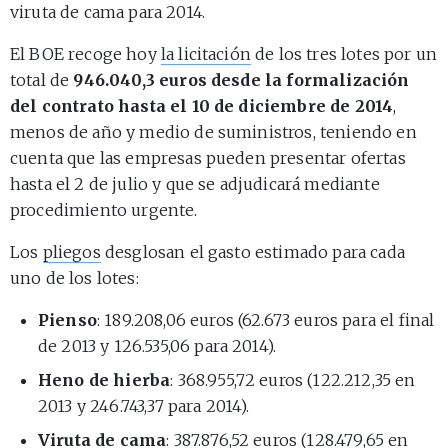
viruta de cama para 2014.
El BOE recoge hoy
la licitación
de los tres lotes por un
total de
946.040,3 euros desde la formalización
del contrato hasta el 10 de diciembre de 2014
,
menos de año y medio de suministros, teniendo en
cuenta que las empresas pueden presentar ofertas
hasta el 2 de julio y que se adjudicará mediante
procedimiento urgente.
Los
pliegos
desglosan el gasto estimado para cada
uno de los lotes:
Pienso
: 189.208,06 euros (62.673 euros para el final
de 2013 y 126.535,06 para 2014).
Heno de hierba
: 368.955,72 euros (122.212,35 en
2013 y 246.743,37 para 2014).
Viruta de cama
: 387.876,52 euros (128.479,65 en