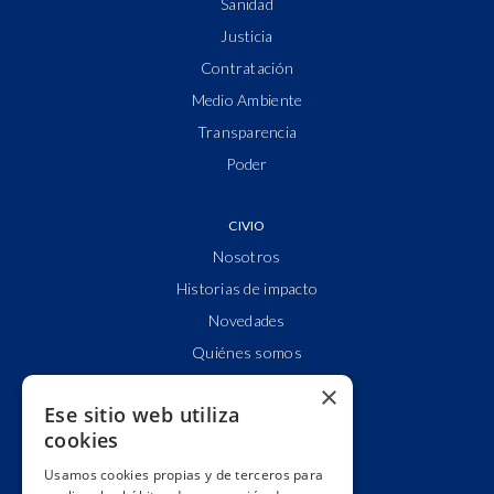
Sanidad
Justicia
Contratación
Medio Ambiente
Transparencia
Poder
CIVIO
Nosotros
Historias de impacto
Novedades
Quiénes somos
Cuentas claras
×
Ese sitio web utiliza
Alianzas y redes
cookies
Hacemos lobby
Usamos cookies propias y de terceros para
Impacto