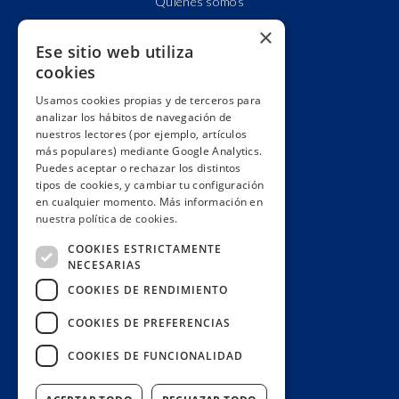
Quiénes somos
Cuentas claras
×
Ese sitio web utiliza
Alianzas y redes
cookies
Hacemos lobby
Usamos cookies propias y de terceros para
Impacto
analizar los hábitos de navegación de
Premios
nuestros lectores (por ejemplo, artículos
más populares) mediante Google Analytics.
Formación
Puedes aceptar o rechazar los distintos
Código ético
tipos de cookies, y cambiar tu configuración
en cualquier momento. Más información en
Re-publica
nuestra política de cookies.
Colabora
COOKIES ESTRICTAMENTE
Contacto
NECESARIAS
Muro de donantes
COOKIES DE RENDIMIENTO
Buzón de socios
COOKIES DE PREFERENCIAS
Gestiona tu suscripción
COOKIES DE FUNCIONALIDAD
Únete aquí