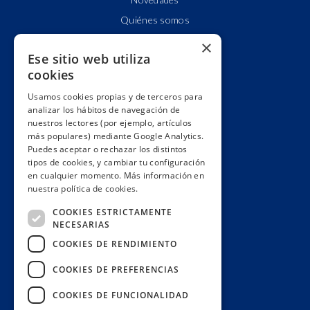
Quiénes somos
Cuentas claras
×
Ese sitio web utiliza
Alianzas y redes
cookies
Hacemos lobby
Usamos cookies propias y de terceros para
Impacto
analizar los hábitos de navegación de
Premios
nuestros lectores (por ejemplo, artículos
más populares) mediante Google Analytics.
Formación
Puedes aceptar o rechazar los distintos
Código ético
tipos de cookies, y cambiar tu configuración
en cualquier momento. Más información en
Re-publica
nuestra política de cookies.
Colabora
COOKIES ESTRICTAMENTE
Contacto
NECESARIAS
Muro de donantes
COOKIES DE RENDIMIENTO
Buzón de socios
COOKIES DE PREFERENCIAS
Gestiona tu suscripción
COOKIES DE FUNCIONALIDAD
Únete aquí