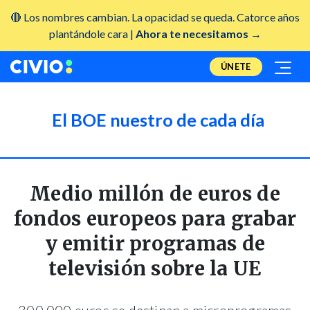
🔴 Los nombres cambian. La opacidad se queda. Catorce años
plantándole cara |
Ahora te necesitamos →
ÚNETE
El BOE nuestro de cada día
Medio millón de euros de
fondos europeos para grabar
y emitir programas de
televisión sobre la UE
300.000 euros se destinan a microprogramas