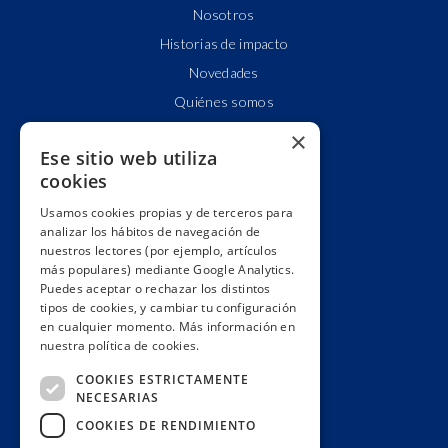
Nosotros
Historias de impacto
Novedades
Quiénes somos
Cuentas claras
×
Ese sitio web utiliza
Alianzas y redes
cookies
Hacemos lobby
Usamos cookies propias y de terceros para
Impacto
analizar los hábitos de navegación de
Premios
nuestros lectores (por ejemplo, artículos
más populares) mediante Google Analytics.
Formación
Puedes aceptar o rechazar los distintos
Código ético
tipos de cookies, y cambiar tu configuración
en cualquier momento. Más información en
Re-publica
nuestra política de cookies.
Colabora
COOKIES ESTRICTAMENTE
Contacto
NECESARIAS
Muro de donantes
COOKIES DE RENDIMIENTO