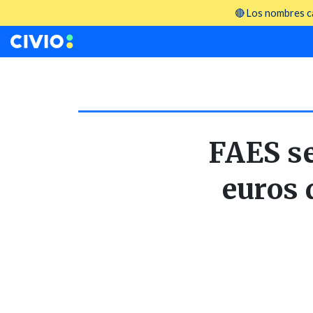
🔴 Los nombres ca
FAES se
euros 