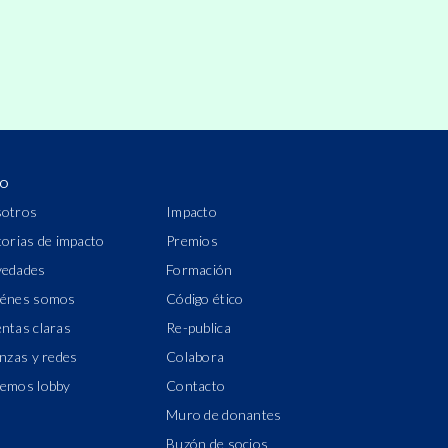
IO
otros
Impacto
torias de impacto
Premios
edades
Formación
énes somos
Código ético
ntas claras
Re-publica
anzas y redes
Colabora
emos lobby
Contacto
Muro de donantes
Buzón de socios