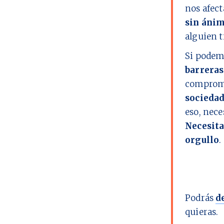
nos afect
sin ánim
alguien t
Si podem
barreras
comprome
socieda
eso, nec
Necesita
orgullo
.
Podrás
d
quieras.