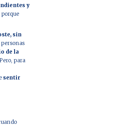
ndientes y
o porque
oste, sin
personas
io de la
Pero, para
ue
sentir
cuando