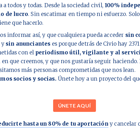
a a todos y todas. Desde la sociedad civil,
100% indepe
o de lucro
. Sin escatimar en tiempo ni esfuerzo. Sol
iene que hacerlo.
os informar así, y que cualquiera pueda acceder
sin c
y
sin anunciantes
es porque detrás de Civio hay
2371
tidas con el
periodismo útil, vigilante y al servic
d
en que creemos, y que nos gustaría seguir haciendo. 
esitamos más personas comprometidas que nos lean.
mos socios y socias.
Únete hoy a un proyecto del q
ÚNETE AQUÍ
educirte hasta un 80% de tu aportación
y cancelar 