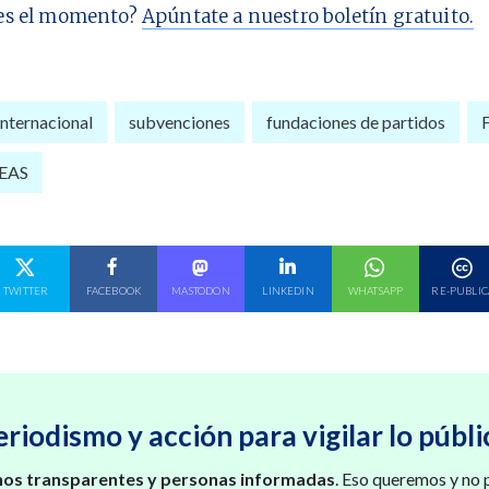
es el momento?
Apúntate a nuestro boletín gratuito.
nternacional
subvenciones
fundaciones de partidos
DEAS
E EN
COMPARTE EN
COMPARTE EN
COMPARTE EN
COMPARTE EN
COMPARTE EN
TWITTER
FACEBOOK
MASTODON
LINKEDIN
WHATSAPP
RE-PUBLIC
eriodismo y acción para vigilar lo públi
os transparentes y personas informadas
. Eso queremos y no