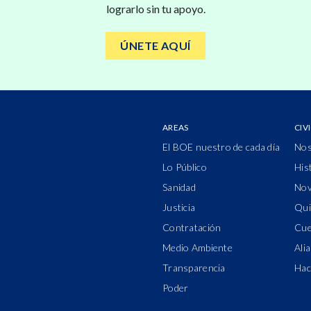
lograrlo sin tu apoyo.
ÚNETE AQUÍ
AREAS
CIV
El BOE nuestro de cada día
Nos
Lo Público
His
Sanidad
Nov
Justicia
Qui
Contratación
Cue
Medio Ambiente
Ali
Transparencia
Hac
Poder