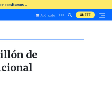
e necesitamos →
EN
ÚNETE
Apúntate
illón de
acional