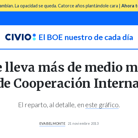
mbian. La opacidad se queda. Catorce años plantándole cara |
Ahora t
El BOE nuestro de cada día
 lleva más de medio m
de Cooperación Intern
El reparto, al detalle, en
este gráfico
.
EVA BELMONTE
21 noviembre 2013