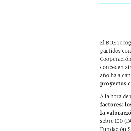
El BOE recog
partidos con
Cooperación 
conceden sim
año ha alcan
proyectos 
A la hora de 
factores: l
la valoraci
sobre 100 (F
Fundación Sa