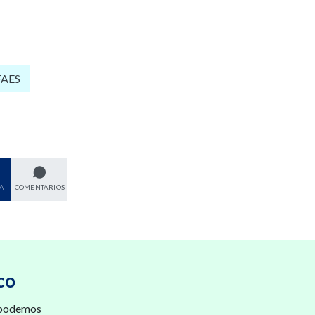
FAES
A
COMENTARIOS
co
 podemos