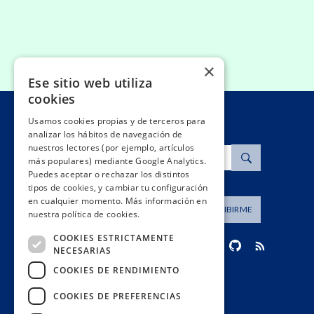
×
Ese sitio web utiliza
cookies
Usamos cookies propias y de terceros para
analizar los hábitos de navegación de
nuestros lectores (por ejemplo, artículos
Buscar
más populares) mediante Google Analytics.
Puedes aceptar o rechazar los distintos
tipos de cookies, y cambiar tu configuración
en cualquier momento. Más información en
Dirección de correo
SUSCRIBIRME
nuestra política de cookies.
COOKIES ESTRICTAMENTE
NECESARIAS
COOKIES DE RENDIMIENTO
contacto@civio.es
COOKIES DE PREFERENCIAS