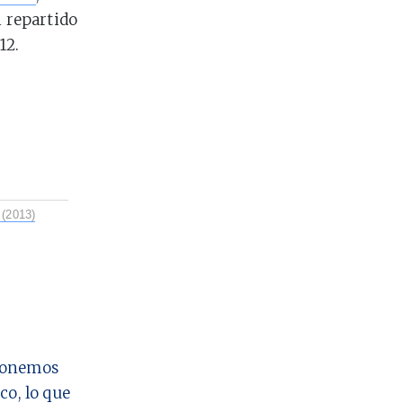
n repartido
12.
 (2013)
 ponemos
co, lo que