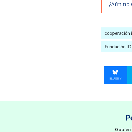
¿Aún no 
cooperación i
Fundación I
COMPART
BLUESKY
P
Gobiern