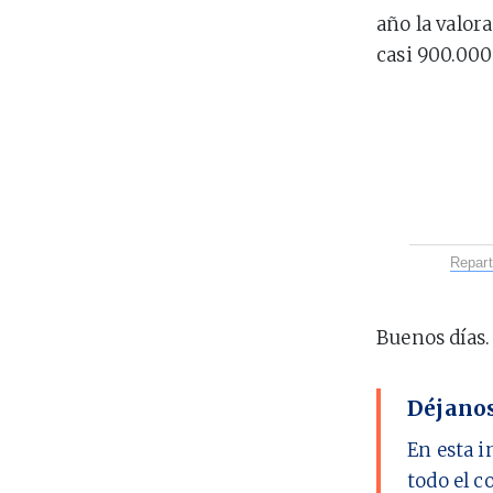
año la valor
casi 900.000
Repart
Buenos días.
Déjanos
En esta i
todo el c