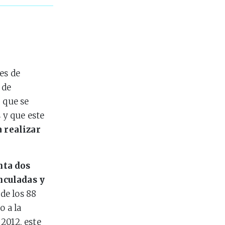
es de
 de
, que se
 y que este
 realizar
nta dos
nculadas y
de los 88
o a la
 2012
, este