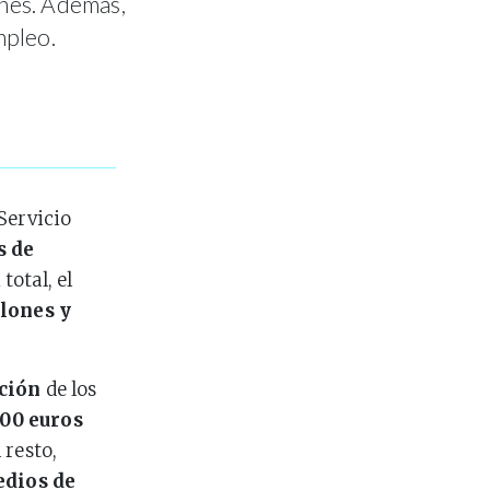
enes. Además,
mpleo.
Servicio
s de
total, el
lones y
ación
de los
000 euros
 resto,
edios de