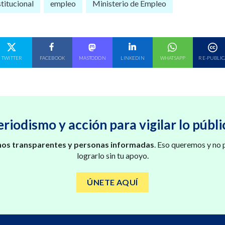
stitucional
empleo
Ministerio de Empleo
E EN
COMPARTE EN
COMPARTE EN
COMPARTE EN
COMPARTE EN
COMPARTE EN
TWITTER
FACEBOOK
MASTODON
LINKEDIN
WHATSAPP
RE-PUBLIC
eriodismo y acción para vigilar lo públi
os transparentes y personas informadas
. Eso queremos y no
lograrlo sin tu apoyo.
ÚNETE AQUÍ