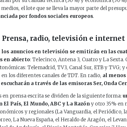
orarán por su calidad técnica (50%) y económica (50%)
 medios, el lote que se lleva la mayor parte del presup
anciada por fondos sociales europeos
.
Prensa, radio, televisión e internet
 los anuncios en televisión se emitirán en las cua
s en abierto
: Telecinco, Antena 3, Cuatro y La Sexta.
tonómicas: Telemadrid, TV3, Canal Sur, ETB y TVG; y e
 en los diferentes canales de TDT. En radio,
al menos
e escucharán a través de las emisoras Ser, Onda Ce
 en prensa escrita se dividen de la siguiente forma:
u
n El País, El Mundo, ABC y La Razón
y otro 35% en 
conómicos y regionales (La Vanguardia, el Periódico, l
Correo, La Nueva España, el Heraldo de Aragón, el Levan