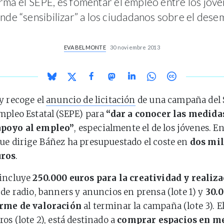
firma el SEPE, es fomentar el empleo entre los jóv
nde “sensibilizar” a los ciudadanos sobre el dese
EVA BELMONTE
30 noviembre 2013
y recoge el
anuncio de licitación
de una campaña del 
mpleo Estatal (SEPE) para
“dar a conocer las medida
apoyo al empleo”
, especialmente el de los jóvenes. En 
ue dirige Báñez ha presupuestado el coste en
dos mil
uros
.
incluye
250.000 euros para la creatividad y realiz
 de radio, banners y anuncios en prensa (lote 1) y
30.
orme de valoración
al terminar la campaña (lote 3). El
os (lote 2), está destinado a
comprar espacios en m