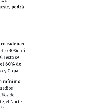
. La
uesto,
podrá
tro cadenas
 Otro 30% irá
l resto se
 el 60% de
ro y Copa
.
n mínimo
medios
a Voz de
te, el Norte