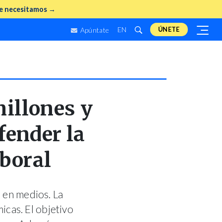
e necesitamos →
EN
ÚNETE
Apúntate
millones y
fender la
aboral
s en medios. La
cas. El objetivo