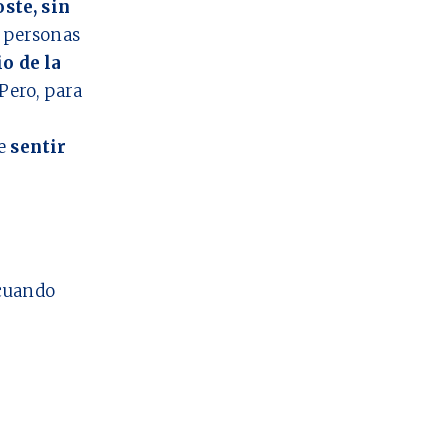
oste, sin
personas
io de la
Pero, para
ue
sentir
cuando