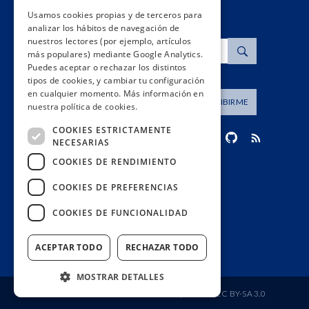
Usamos cookies propias y de terceros para
analizar los hábitos de navegación de
nuestros lectores (por ejemplo, artículos
Buscar
más populares) mediante Google Analytics.
Puedes aceptar o rechazar los distintos
tipos de cookies, y cambiar tu configuración
en cualquier momento. Más información en
Dirección de correo
SUSCRIBIRME
nuestra política de cookies.
COOKIES ESTRICTAMENTE
NECESARIAS
COOKIES DE RENDIMIENTO
contacto@civio.es
COOKIES DE PREFERENCIAS
COOKIES DE FUNCIONALIDAD
ACEPTAR TODO
RECHAZAR TODO
MOSTRAR DETALLES
Fundación Ciudadana Civio
| Licencia
CC BY-SA 3.0