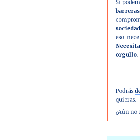
Si podem
barreras
comprome
socieda
eso, nec
Necesita
orgullo
.
Podrás
d
quieras.
¿Aún no 