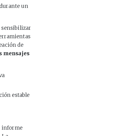
y durante un
: sensibilizar
herramientas
reación de
s mensajes
va
ción estable
e informe