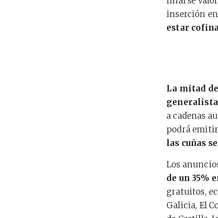
final se val
inserción en
estar cofin
La mitad de
generalista
a cadenas au
podrá emitir
las cuñas s
Los anuncios
de un 35% e
gratuitos, e
Galicia, El 