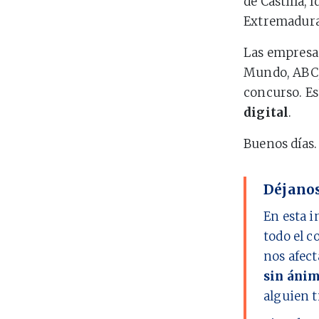
de Castilla, 
Extremadura, 
Las empresas
Mundo, ABC, 
concurso. E
digital
.
Buenos días.
Déjanos
En esta i
todo el c
nos afect
sin ánim
alguien t