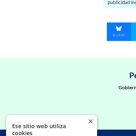
publicidad in
COMPART
BLUESKY
P
Gobiern
×
Ese sitio web utiliza
cookies