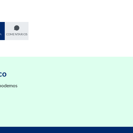
A
COMENTARIOS
co
 podemos