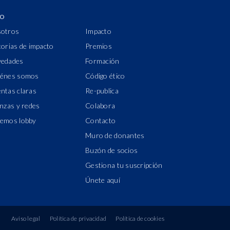
IO
otros
Impacto
torias de impacto
Premios
edades
Formación
énes somos
Código ético
ntas claras
Re-publica
anzas y redes
Colabora
emos lobby
Contacto
Muro de donantes
Buzón de socios
Gestiona tu suscripción
Únete aquí
Aviso legal
Política de privacidad
Política de cookies