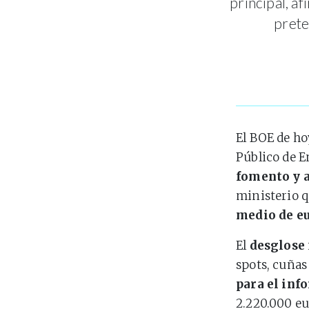
principal, a
prete
El BOE de ho
Público de E
fomento y 
ministerio q
medio de e
El
desglose
spots, cuñas
para el inf
2.220.000 eur