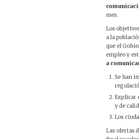
comunicaci
mes.
Los objetivo
a la poblaci
que el Gobie
empleo y est
a comunica
Se han i
regulació
Explicar 
y de cali
Los ciuda
Las ofertas 