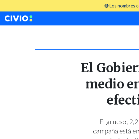
🔴 Los nombres ca
El Gobier
medio en
efect
El grueso, 2,2
campaña está en