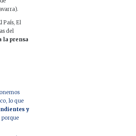
 de
avarra).
 País, El
as del
a la prensa
 ponemos
co, lo que
ndientes y
o porque