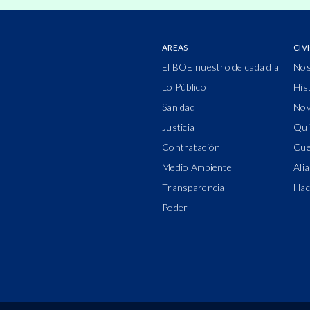
AREAS
CIV
El BOE nuestro de cada día
Nos
Lo Público
His
Sanidad
Nov
Justicia
Qui
Contratación
Cue
Medio Ambiente
Ali
Transparencia
Hac
Poder