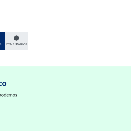
A
COMENTARIOS
co
 podemos