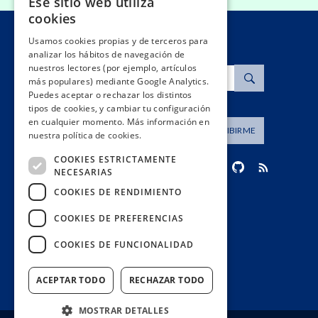
Ese sitio web utiliza
cookies
Usamos cookies propias y de terceros para
analizar los hábitos de navegación de
nuestros lectores (por ejemplo, artículos
Buscar
más populares) mediante Google Analytics.
Puedes aceptar o rechazar los distintos
tipos de cookies, y cambiar tu configuración
en cualquier momento. Más información en
Dirección de correo
SUSCRIBIRME
nuestra política de cookies.
COOKIES ESTRICTAMENTE
NECESARIAS
COOKIES DE RENDIMIENTO
contacto@civio.es
COOKIES DE PREFERENCIAS
COOKIES DE FUNCIONALIDAD
ACEPTAR TODO
RECHAZAR TODO
MOSTRAR DETALLES