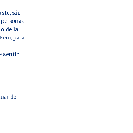
oste, sin
personas
io de la
Pero, para
ue
sentir
cuando