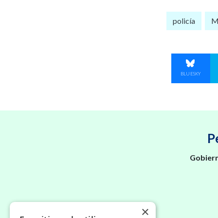
policía
Mi
COMPART
BLUESKY
P
Gobiern
×