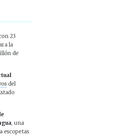
con 23
ra la
llón de
ctual
vos
del
Estado
de
 agua
, una
ra escopetas