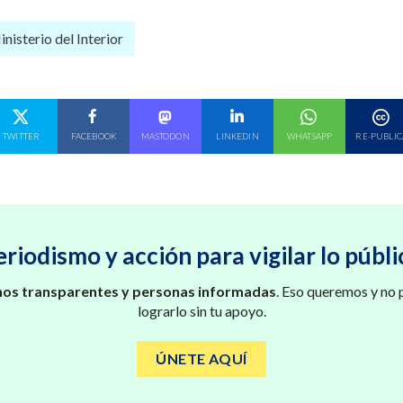
nisterio del Interior
E EN
COMPARTE EN
COMPARTE EN
COMPARTE EN
COMPARTE EN
COMPARTE EN
TWITTER
FACEBOOK
MASTODON
LINKEDIN
WHATSAPP
RE-PUBLIC
eriodismo y acción para vigilar lo públi
os transparentes y personas informadas
. Eso queremos y no
lograrlo sin tu apoyo.
ÚNETE AQUÍ