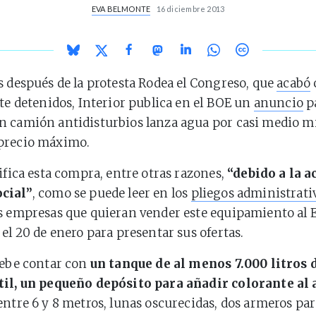
EVA BELMONTE
16 diciembre 2013
s después de la protesta Rodea el Congreso, que
acabó
ete detenidos, Interior publica en el BOE un
anuncio
pa
 camión antidisturbios lanza agua por casi medio mi
precio máximo.
tifica esta compra, entre otras razones,
“debido a la a
cial”
, como se puede leer en los
pliegos administrati
s empresas que quieran vender este equipamiento al 
 el 20 de enero para presentar sus ofertas.
debe contar con
un tanque de al menos 7.000 litros 
til, un pequeño depósito para añadir colorante al
entre 6 y 8 metros, lunas oscurecidas, dos armeros pa