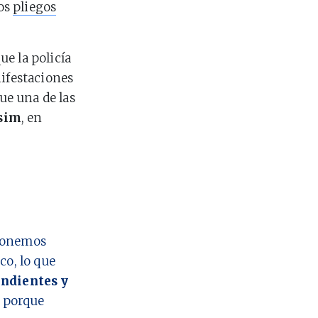
los
pliegos
e la policía
nifestaciones
fue una de las
ksim
, en
 ponemos
co, lo que
ndientes y
o porque