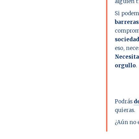
alguien t
Si podem
barreras
comprome
socieda
eso, nec
Necesita
orgullo
.
Podrás
d
quieras.
¿Aún no 