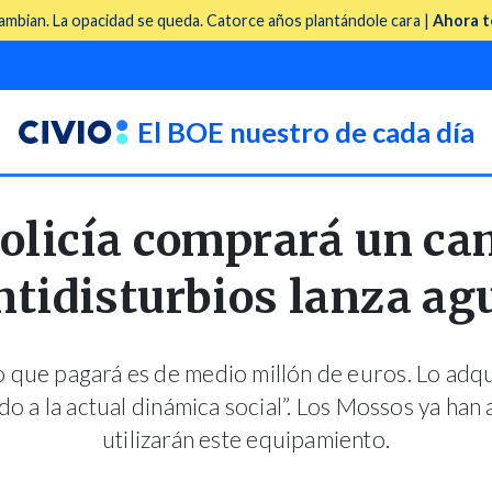
mbian. La opacidad se queda. Catorce años plantándole cara |
Ahora t
El BOE nuestro de cada día
olicía comprará un c
ntidisturbios lanza ag
 que pagará es de medio millón de euros. Lo adqu
do a la actual dinámica social”. Los Mossos ya ha
utilizarán este equipamiento.