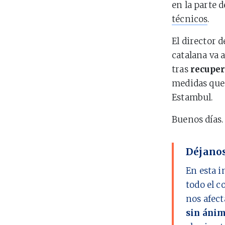
en la parte 
técnicos
.
El director 
catalana va 
tras
recuper
medidas qu
Estambul.
Buenos días.
Déjanos
En esta i
todo el c
nos afect
sin ánim