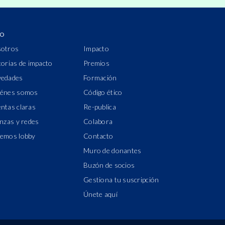
IO
otros
Impacto
torias de impacto
Premios
edades
Formación
énes somos
Código ético
ntas claras
Re-publica
anzas y redes
Colabora
emos lobby
Contacto
Muro de donantes
Buzón de socios
Gestiona tu suscripción
Únete aquí