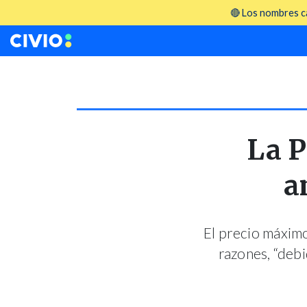
🔴 Los nombres ca
La P
a
El precio máximo
razones, “debi