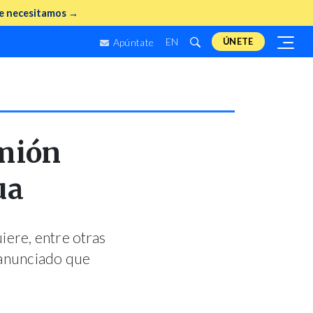
e necesitamos →
EN
ÚNETE
Apúntate
amión
ua
iere, entre otras
n anunciado que