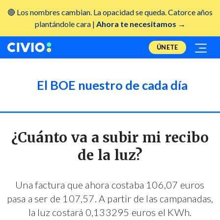
🔴 Los nombres cambian. La opacidad se queda. Catorce años
plantándole cara |
Ahora te necesitamos →
ÚNETE
El BOE nuestro de cada día
¿Cuánto va a subir mi recibo
de la luz?
Una factura que ahora costaba 106,07 euros
pasa a ser de 107,57. A partir de las campanadas,
la luz costará 0,133295 euros el KWh.