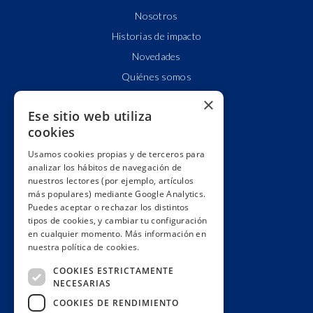
Nosotros
Historias de impacto
Novedades
Quiénes somos
Cuentas claras
×
Ese sitio web utiliza
Alianzas y redes
cookies
Hacemos lobby
Usamos cookies propias y de terceros para
Impacto
analizar los hábitos de navegación de
Premios
nuestros lectores (por ejemplo, artículos
más populares) mediante Google Analytics.
Formación
Puedes aceptar o rechazar los distintos
Código ético
tipos de cookies, y cambiar tu configuración
en cualquier momento. Más información en
Re-publica
nuestra política de cookies.
Colabora
COOKIES ESTRICTAMENTE
Contacto
NECESARIAS
Muro de donantes
COOKIES DE RENDIMIENTO