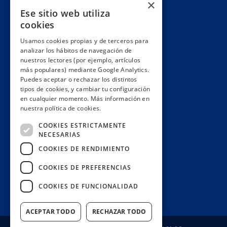
×
Ese sitio web utiliza
Alianzas y redes
cookies
Hacemos lobby
Usamos cookies propias y de terceros para
Impacto
analizar los hábitos de navegación de
Premios
nuestros lectores (por ejemplo, artículos
más populares) mediante Google Analytics.
Formación
Puedes aceptar o rechazar los distintos
Código ético
tipos de cookies, y cambiar tu configuración
en cualquier momento. Más información en
Re-publica
nuestra política de cookies.
Colabora
COOKIES ESTRICTAMENTE
Contacto
NECESARIAS
Muro de donantes
COOKIES DE RENDIMIENTO
Buzón de socios
COOKIES DE PREFERENCIAS
Gestiona tu suscripción
COOKIES DE FUNCIONALIDAD
Únete aquí
ACEPTAR TODO
RECHAZAR TODO