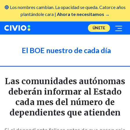
🔴 Los nombres cambian. La opacidad se queda. Catorce años
plantándole cara |
Ahora te necesitamos →
ÚNETE
El BOE nuestro de cada día
Las comunidades autónomas
deberán informar al Estado
cada mes del número de
dependientes que atienden
Si el dependiente fallece antes de que pasen seis