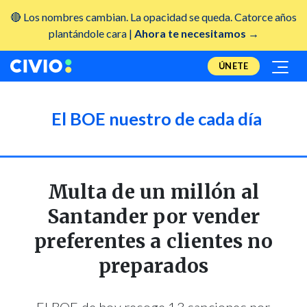
🔴 Los nombres cambian. La opacidad se queda. Catorce años
plantándole cara |
Ahora te necesitamos →
ÚNETE
El BOE nuestro de cada día
Multa de un millón al
Santander por vender
preferentes a clientes no
preparados
El BOE de hoy recoge 13 sanciones por