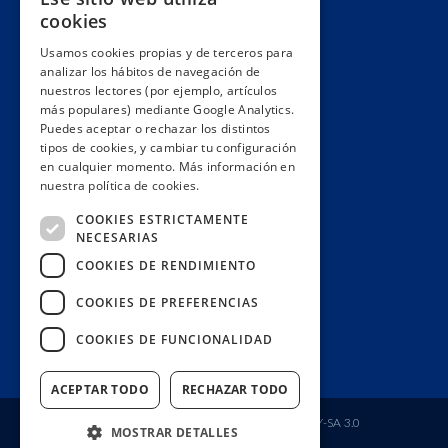
cookies
Hacemos lobby
Usamos cookies propias y de terceros para
Impacto
analizar los hábitos de navegación de
Premios
nuestros lectores (por ejemplo, artículos
más populares) mediante Google Analytics.
Formación
Puedes aceptar o rechazar los distintos
Código ético
tipos de cookies, y cambiar tu configuración
en cualquier momento. Más información en
Re-publica
nuestra política de cookies.
Colabora
COOKIES ESTRICTAMENTE
Contacto
NECESARIAS
Muro de donantes
COOKIES DE RENDIMIENTO
Buzón de socios
COOKIES DE PREFERENCIAS
Gestiona tu suscripción
COOKIES DE FUNCIONALIDAD
Únete aquí
ACEPTAR TODO
RECHAZAR TODO
Fundación Ciudadana Civio
| Licencia
CC BY-SA 3.0
MOSTRAR DETALLES