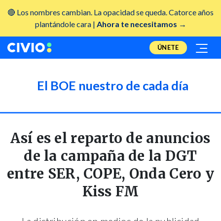
🔴 Los nombres cambian. La opacidad se queda. Catorce años
plantándole cara |
Ahora te necesitamos →
ÚNETE
El BOE nuestro de cada día
Así es el reparto de anuncios
de la campaña de la DGT
entre SER, COPE, Onda Cero y
Kiss FM
La distribución en medios de la publicidad