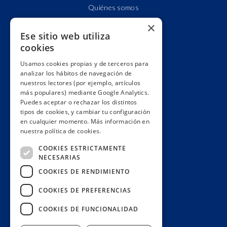
Quiénes somos
Cuentas claras
×
Ese sitio web utiliza
Alianzas y redes
cookies
Hacemos lobby
Usamos cookies propias y de terceros para
Impacto
analizar los hábitos de navegación de
Premios
nuestros lectores (por ejemplo, artículos
más populares) mediante Google Analytics.
Formación
Puedes aceptar o rechazar los distintos
Código ético
tipos de cookies, y cambiar tu configuración
en cualquier momento. Más información en
Re-publica
nuestra política de cookies.
Colabora
COOKIES ESTRICTAMENTE
Contacto
NECESARIAS
Muro de donantes
COOKIES DE RENDIMIENTO
Buzón de socios
COOKIES DE PREFERENCIAS
Gestiona tu suscripción
COOKIES DE FUNCIONALIDAD
Únete aquí