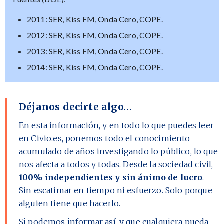
2011:
SER
,
Kiss FM
,
Onda Cero
,
COPE
.
2012:
SER
,
Kiss FM
,
Onda Cero
,
COPE
.
2013:
SER
,
Kiss FM
,
Onda Cero
,
COPE
.
2014:
SER
,
Kiss FM
,
Onda Cero
,
COPE
.
Déjanos decirte algo…
En esta información, y en todo lo que puedes leer
en Civio.es, ponemos todo el conocimiento
acumulado de años investigando lo público, lo que
nos afecta a todos y todas. Desde la sociedad civil,
100% independientes y sin ánimo de lucro
.
Sin escatimar en tiempo ni esfuerzo. Solo porque
alguien tiene que hacerlo.
Si podemos informar así, y que cualquiera pueda