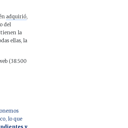
ién
adquirió
,
o del
 tienen la
as ellas, la
web (38.500
 ponemos
co, lo que
ndientes y