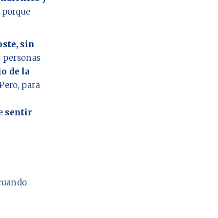
o porque
oste, sin
2
personas
io de la
Pero, para
ue
sentir
cuando