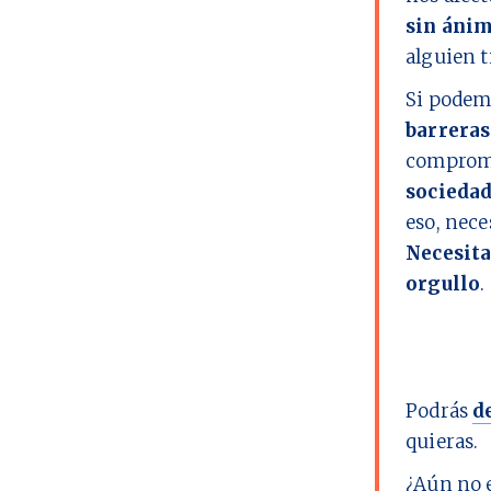
sin ánim
alguien t
Si podem
barreras
comprome
socieda
eso, nec
Necesita
orgullo
.
Podrás
d
quieras.
¿Aún no 