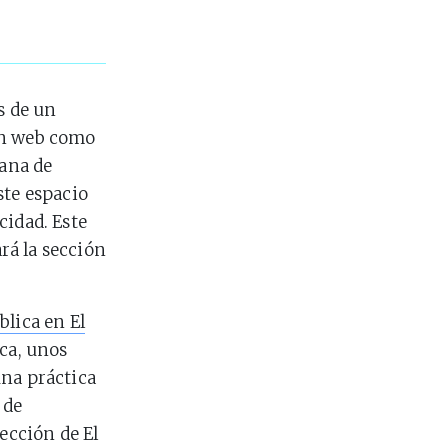
 de un
en web como
tana de
ste espacio
cidad. Este
rá la sección
blica en El
ica, unos
una práctica
 de
ección de El