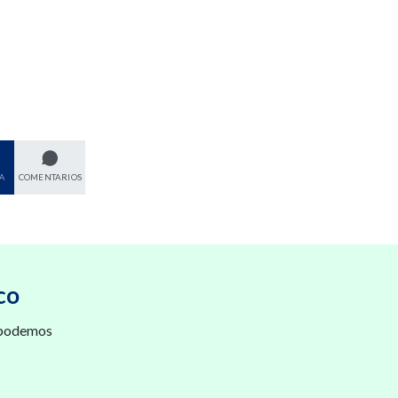
A
COMENTARIOS
co
 podemos