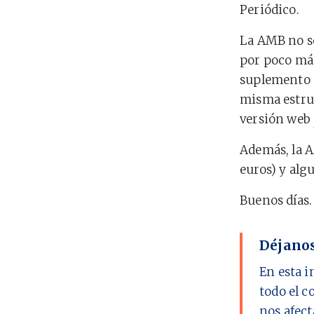
Periódico.
La AMB no s
por poco más
suplemento s
misma estruct
versión web
Además, la 
euros) y al
Buenos días.
Déjanos
En esta i
todo el c
nos afect