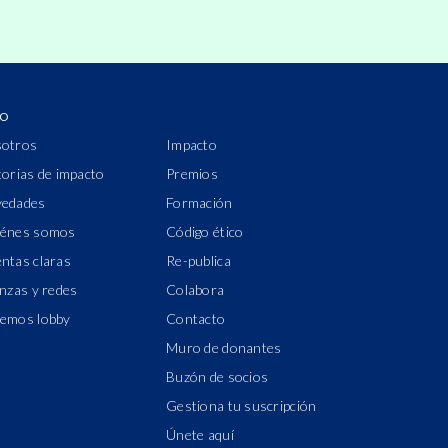
IO
otros
Impacto
torias de impacto
Premios
edades
Formación
énes somos
Código ético
ntas claras
Re-publica
anzas y redes
Colabora
emos lobby
Contacto
Muro de donantes
Buzón de socios
Gestiona tu suscripción
Únete aquí