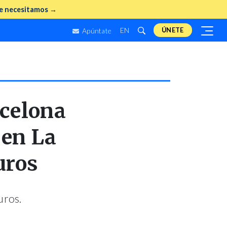
e necesitamos →
EN
ÚNETE
Apúntate
rcelona
 en La
uros
uros.