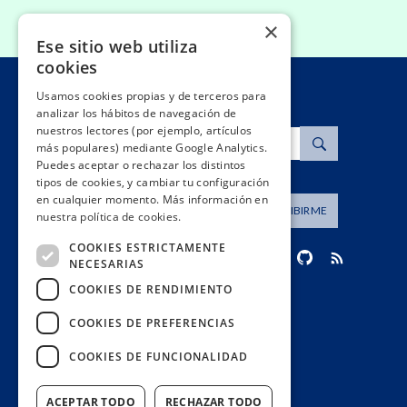
×
Ese sitio web utiliza
cookies
Usamos cookies propias y de terceros para
analizar los hábitos de navegación de
nuestros lectores (por ejemplo, artículos
Buscar
más populares) mediante Google Analytics.
Puedes aceptar o rechazar los distintos
tipos de cookies, y cambiar tu configuración
en cualquier momento. Más información en
Dirección de correo
SUSCRIBIRME
nuestra política de cookies.
COOKIES ESTRICTAMENTE
NECESARIAS
COOKIES DE RENDIMIENTO
contacto@civio.es
COOKIES DE PREFERENCIAS
COOKIES DE FUNCIONALIDAD
ACEPTAR TODO
RECHAZAR TODO