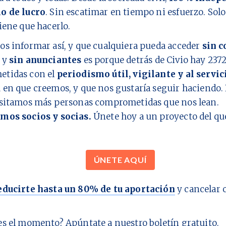
o de lucro
. Sin escatimar en tiempo ni esfuerzo. Sol
iene que hacerlo.
os informar así, y que cualquiera pueda acceder
sin c
y
sin anunciantes
es porque detrás de Civio hay
237
tidas con el
periodismo útil, vigilante y al servic
d
en que creemos, y que nos gustaría seguir haciendo. 
esitamos más personas comprometidas que nos lean.
mos socios y socias.
Únete hoy a un proyecto del q
ÚNETE AQUÍ
educirte hasta un 80% de tu aportación
y cancelar 
es el momento?
Apúntate a nuestro boletín gratuito.