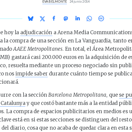
EVA BELMONTE
24 junio 2014
e hoy la
adjudicación
a Arena Media Communications
a la compra de una sección en La Vanguardia, tanto 
lamado
AAEE Metropolitanes
. En total, el Área Metropoli
MB) gastará casi 200.000 euros en la adquisición de e
ico, resuelta mediante un proceso negociado sin publi
co nos
impide saber
durante cuánto tiempo se publica
cionará.
urre con la sección
Barcelona Metropolitana
, que
se pu
 Catalunya
y que costó bastante más a la entidad públ
s. La compra de espacios publicitarios en medios es 
clave está en si estas secciones se distinguen del resto
del diario, cosa que no acaba de quedar clara en esta s