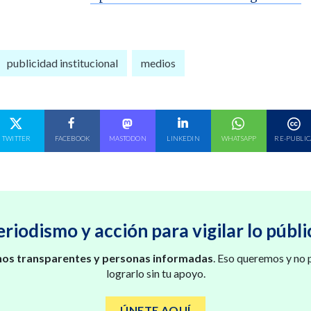
publicidad institucional
medios
E EN
COMPARTE EN
COMPARTE EN
COMPARTE EN
COMPARTE EN
COMPARTE EN
TWITTER
FACEBOOK
MASTODON
LINKEDIN
WHATSAPP
RE-PUBLIC
eriodismo y acción para vigilar lo públi
os transparentes y personas informadas
. Eso queremos y no
lograrlo sin tu apoyo.
ÚNETE AQUÍ