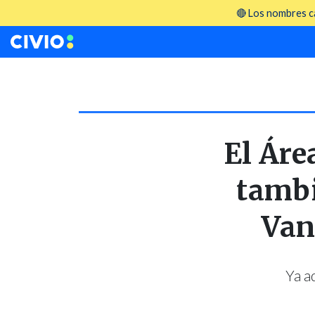
🔴 Los nombres ca
El Áre
tambi
Van
Ya a