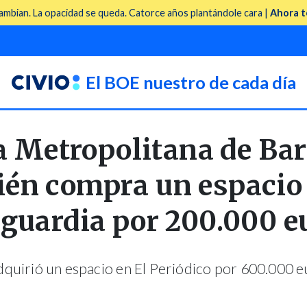
mbian. La opacidad se queda. Catorce años plantándole cara |
Ahora t
El BOE nuestro de cada día
a Metropolitana de Ba
én compra un espacio
guardia por 200.000 e
dquirió un espacio en El Periódico por 600.000 e