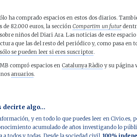
ólo ha comprado espacios en estos dos diarios. Tamb
 de 82.000 euros, la sección
Compartim un futur
dentr
obre niños del Diari Ara. Las noticias de este espacio
ura que las del resto del periódico y, como pasa en tod
sólo se pueden leer si eres suscriptor
.
AMB compró espacios en
Catalunya Ràdio
y su página 
gunos
anuarios
.
 decirte algo…
nformación, y en todo lo que puedes leer en Civio.es,
onocimiento acumulado de años investigando lo públi
a a todos y todas. Desde la sociedad civil,
100% indepe