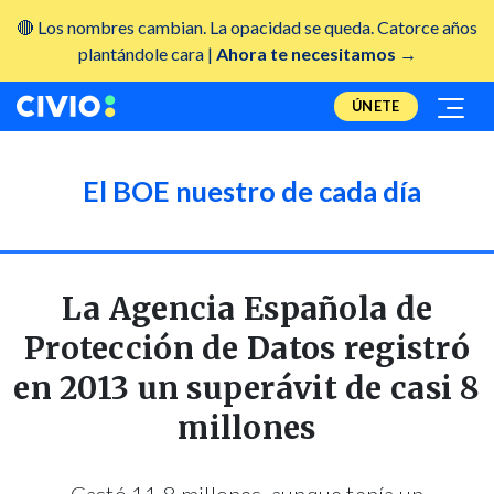
🔴 Los nombres cambian. La opacidad se queda. Catorce años
plantándole cara |
Ahora te necesitamos →
ÚNETE
El BOE nuestro de cada día
La Agencia Española de
Protección de Datos registró
en 2013 un superávit de casi 8
millones
Gastó 11,8 millones, aunque tenía un