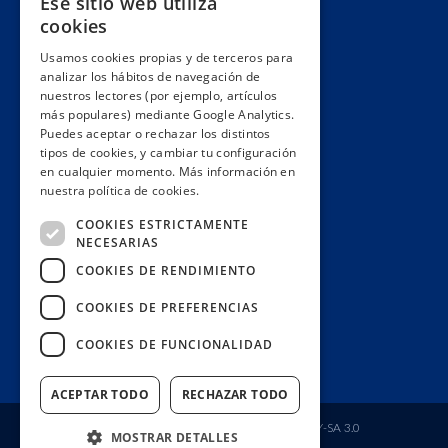
Ese sitio web utiliza
Alianzas y redes
cookies
Hacemos lobby
Usamos cookies propias y de terceros para
Impacto
analizar los hábitos de navegación de
Premios
nuestros lectores (por ejemplo, artículos
más populares) mediante Google Analytics.
Formación
Puedes aceptar o rechazar los distintos
Código ético
tipos de cookies, y cambiar tu configuración
en cualquier momento. Más información en
Re-publica
nuestra política de cookies.
Colabora
COOKIES ESTRICTAMENTE
Contacto
NECESARIAS
Muro de donantes
COOKIES DE RENDIMIENTO
Buzón de socios
COOKIES DE PREFERENCIAS
Gestiona tu suscripción
COOKIES DE FUNCIONALIDAD
Únete aquí
ACEPTAR TODO
RECHAZAR TODO
Fundación Ciudadana Civio
| Licencia
CC BY-SA 3.0
MOSTRAR DETALLES