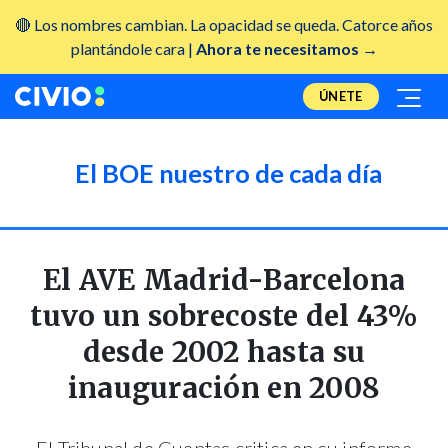
🔴 Los nombres cambian. La opacidad se queda. Catorce años
plantándole cara |
Ahora te necesitamos →
ÚNETE
El BOE nuestro de cada día
El AVE Madrid-Barcelona
tuvo un sobrecoste del 43%
desde 2002 hasta su
inauguración en 2008
El Tribunal de Cuentas critica en su informe