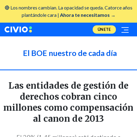
🔴 Los nombres cambian. La opacidad se queda. Catorce años
plantándole cara |
Ahora te necesitamos →
ÚNETE
El BOE nuestro de cada día
Las entidades de gestión de
derechos cobran cinco
millones como compensación
al canon de 2013
El 29% (1,45 millones) está destinado a