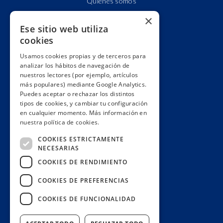
Quiénes somos
Cuentas claras
×
Ese sitio web utiliza
Alianzas y redes
cookies
Hacemos lobby
Usamos cookies propias y de terceros para
Impacto
analizar los hábitos de navegación de
Premios
nuestros lectores (por ejemplo, artículos
más populares) mediante Google Analytics.
Formación
Puedes aceptar o rechazar los distintos
Código ético
tipos de cookies, y cambiar tu configuración
en cualquier momento. Más información en
Re-publica
nuestra política de cookies.
Colabora
COOKIES ESTRICTAMENTE
Contacto
NECESARIAS
Muro de donantes
COOKIES DE RENDIMIENTO
Buzón de socios
COOKIES DE PREFERENCIAS
Gestiona tu suscripción
COOKIES DE FUNCIONALIDAD
Únete aquí