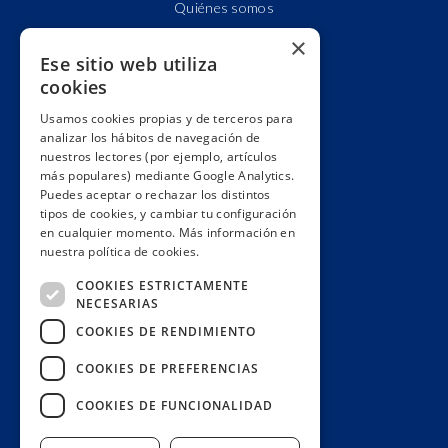
Quiénes somos
Cuentas claras
×
Ese sitio web utiliza
Alianzas y redes
cookies
Hacemos lobby
Usamos cookies propias y de terceros para
Impacto
analizar los hábitos de navegación de
Premios
nuestros lectores (por ejemplo, artículos
más populares) mediante Google Analytics.
Formación
Puedes aceptar o rechazar los distintos
Código ético
tipos de cookies, y cambiar tu configuración
en cualquier momento. Más información en
Re-publica
nuestra política de cookies.
Colabora
COOKIES ESTRICTAMENTE
Contacto
NECESARIAS
Muro de donantes
COOKIES DE RENDIMIENTO
Buzón de socios
COOKIES DE PREFERENCIAS
Gestiona tu suscripción
COOKIES DE FUNCIONALIDAD
Únete aquí