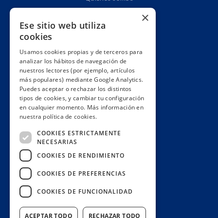
Cuentas claras
×
Ese sitio web utiliza
Alianzas y redes
cookies
Hacemos lobby
Usamos cookies propias y de terceros para
Impacto
analizar los hábitos de navegación de
Premios
nuestros lectores (por ejemplo, artículos
más populares) mediante Google Analytics.
Formación
Puedes aceptar o rechazar los distintos
Código ético
tipos de cookies, y cambiar tu configuración
en cualquier momento. Más información en
Re-publica
nuestra política de cookies.
Colabora
COOKIES ESTRICTAMENTE
Contacto
NECESARIAS
Muro de donantes
COOKIES DE RENDIMIENTO
Buzón de socios
COOKIES DE PREFERENCIAS
Gestiona tu suscripción
COOKIES DE FUNCIONALIDAD
Únete aquí
ACEPTAR TODO
RECHAZAR TODO