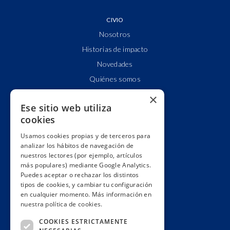
CIVIO
Nosotros
Historias de impacto
Novedades
Quiénes somos
Cuentas claras
×
Ese sitio web utiliza
Alianzas y redes
cookies
Hacemos lobby
Usamos cookies propias y de terceros para
Impacto
analizar los hábitos de navegación de
Premios
nuestros lectores (por ejemplo, artículos
más populares) mediante Google Analytics.
Formación
Puedes aceptar o rechazar los distintos
Código ético
tipos de cookies, y cambiar tu configuración
en cualquier momento. Más información en
Re-publica
nuestra política de cookies.
Colabora
COOKIES ESTRICTAMENTE
Contacto