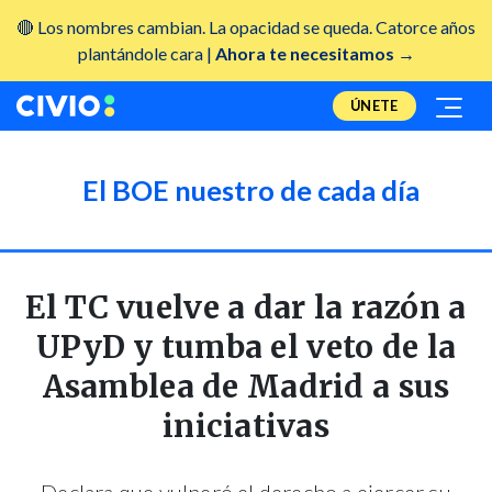
🔴 Los nombres cambian. La opacidad se queda. Catorce años
plantándole cara |
Ahora te necesitamos →
ÚNETE
El BOE nuestro de cada día
El TC vuelve a dar la razón a
UPyD y tumba el veto de la
Asamblea de Madrid a sus
iniciativas
Declara que vulneró el derecho a ejercer su