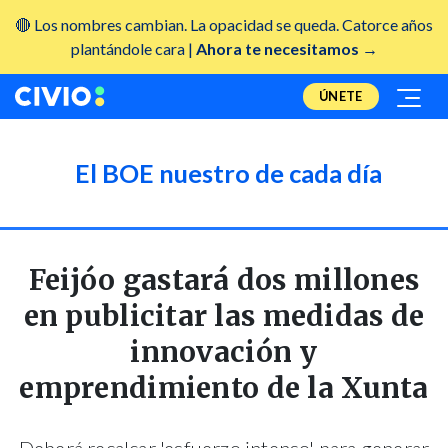
🔴 Los nombres cambian. La opacidad se queda. Catorce años
plantándole cara |
Ahora te necesitamos →
ÚNETE
El BOE nuestro de cada día
Feijóo gastará dos millones
en publicitar las medidas de
innovación y
emprendimiento de la Xunta
Deberá recalcar 'esfuerzo intenso' para generar