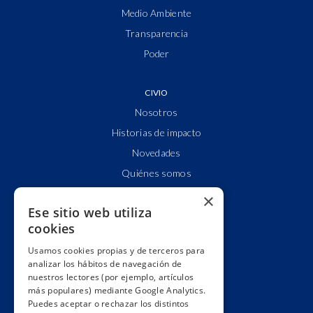
Medio Ambiente
Transparencia
Poder
CIVIO
Nosotros
Historias de impacto
Novedades
Quiénes somos
Cuentas claras
×
Ese sitio web utiliza
Alianzas y redes
cookies
Hacemos lobby
Usamos cookies propias y de terceros para
Impacto
analizar los hábitos de navegación de
Premios
nuestros lectores (por ejemplo, artículos
más populares) mediante Google Analytics.
Formación
Puedes aceptar o rechazar los distintos