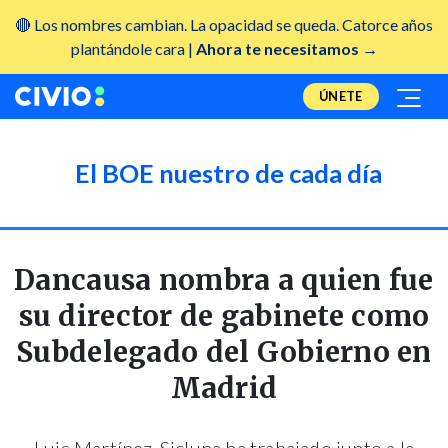
🔴 Los nombres cambian. La opacidad se queda. Catorce años
plantándole cara |
Ahora te necesitamos →
ÚNETE
El BOE nuestro de cada día
Dancausa nombra a quien fue
su director de gabinete como
Subdelegado del Gobierno en
Madrid
Luis Martínez-Sicluna ha trabajado junto a la