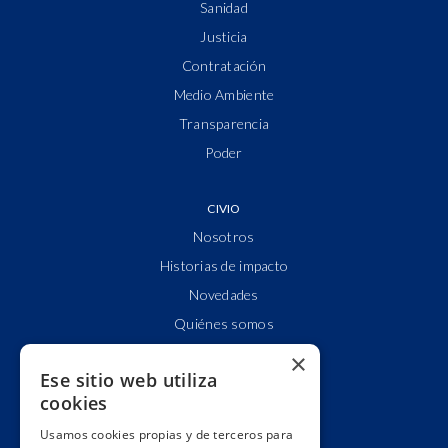
Sanidad
Justicia
Contratación
Medio Ambiente
Transparencia
Poder
CIVIO
Nosotros
Historias de impacto
Novedades
Quiénes somos
Cuentas claras
×
Ese sitio web utiliza
Alianzas y redes
cookies
Hacemos lobby
Usamos cookies propias y de terceros para
Impacto