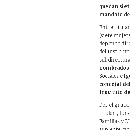
quedan siet
mandato
de
Entre titula
(siete mujer
depende dire
del Instituto
subdirectora
nombrados 
Sociales e Ig
concejal de
Instituto d
Por el grup
titular-, fu
Familias y M
suplente, no