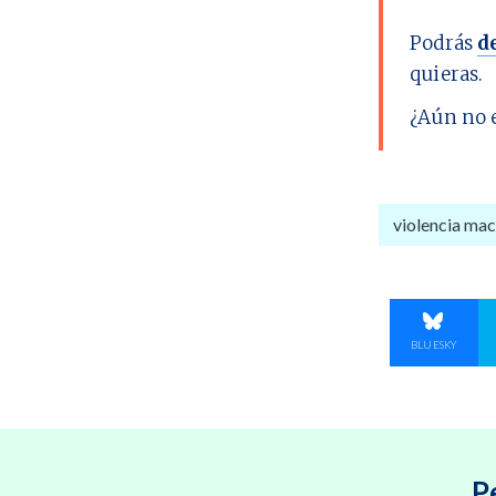
Podrás
d
quieras.
¿Aún no 
violencia mac
COMPART
BLUESKY
P