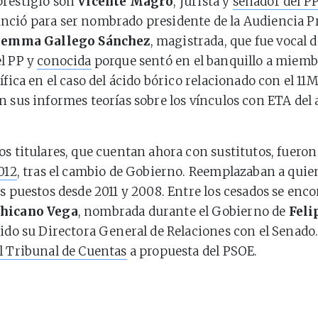
prestigio son
Vicente Magro
, jurista y
senador del PP 
ció para ser nombrado presidente de la Audiencia Pr
emma Gallego Sánchez
, magistrada, que fue vocal d
l PP y
conocida
porque sentó en el banquillo a miembr
ífica en el caso del ácido bórico relacionado con el 11
n sus informes teorías sobre los vínculos con ETA del
os titulares, que cuentan ahora con sustitutos, fuero
012
, tras el cambio de Gobierno. Reemplazaban a quie
os puestos desde 2011 y 2008. Entre los cesados se enc
Chicano Vega
, nombrada durante el Gobierno de
Feli
sido su Directora General de Relaciones con el Senado
l Tribunal de Cuentas
a propuesta del PSOE.