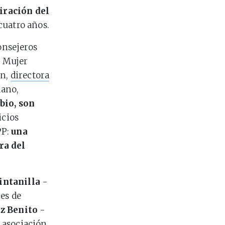
iración del
cuatro años.
onsejeros
a Mujer
ón,
directora
lano,
bio, son
icios
PP:
una
ra del
ntanilla
-
nes de
z Benito
-
 asociación.