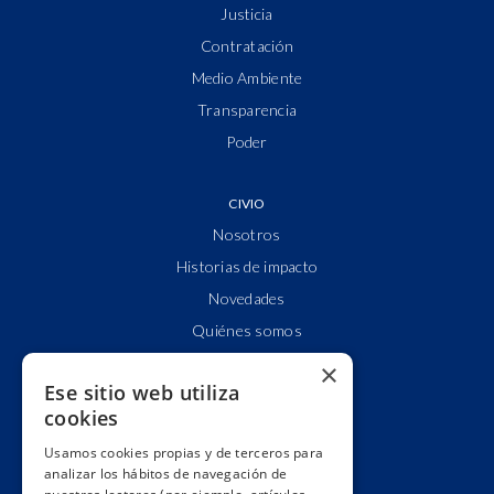
Justicia
Contratación
Medio Ambiente
Transparencia
Poder
CIVIO
Nosotros
Historias de impacto
Novedades
Quiénes somos
Cuentas claras
×
Ese sitio web utiliza
Alianzas y redes
cookies
Hacemos lobby
Usamos cookies propias y de terceros para
Impacto
analizar los hábitos de navegación de
Premios