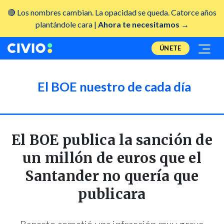
🔴 Los nombres cambian. La opacidad se queda. Catorce años
plantándole cara |
Ahora te necesitamos →
ÚNETE
El BOE nuestro de cada día
El BOE publica la sanción de
un millón de euros que el
Santander no quería que
publicara
Banesto cometió una infracción muy grave