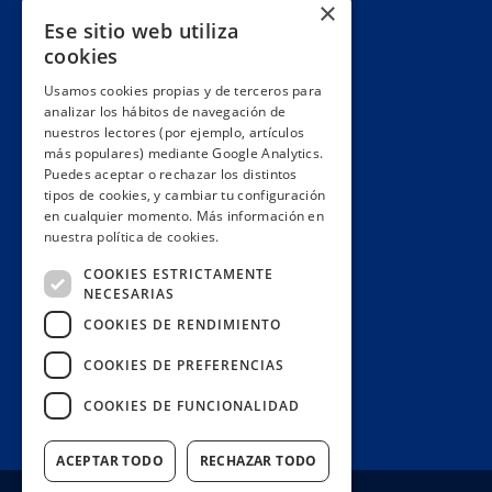
Cuentas claras
×
Ese sitio web utiliza
Alianzas y redes
cookies
Hacemos lobby
Usamos cookies propias y de terceros para
Impacto
analizar los hábitos de navegación de
Premios
nuestros lectores (por ejemplo, artículos
más populares) mediante Google Analytics.
Formación
Puedes aceptar o rechazar los distintos
Código ético
tipos de cookies, y cambiar tu configuración
en cualquier momento. Más información en
Re-publica
nuestra política de cookies.
Colabora
COOKIES ESTRICTAMENTE
Contacto
NECESARIAS
Muro de donantes
COOKIES DE RENDIMIENTO
Buzón de socios
COOKIES DE PREFERENCIAS
Gestiona tu suscripción
COOKIES DE FUNCIONALIDAD
Únete aquí
ACEPTAR TODO
RECHAZAR TODO