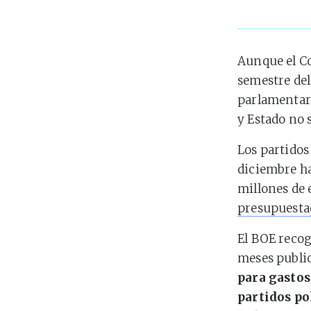
Aunque el C
semestre del
parlamentari
y Estado no s
Los partidos
diciembre ha
millones de 
presupuesta
El BOE recog
meses publi
para gastos
partidos po