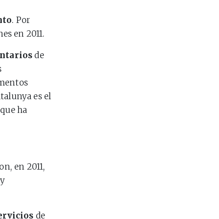
nto
. Por
es en 2011.
entarios
de
s
amentos
talunya es el
 que ha
on, en 2011,
 y
ervicios
de