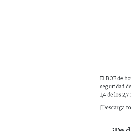
El BOE de ho
seguridad
de
1,4 de los 2,
[
Descarga to
¿De d