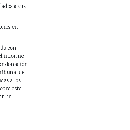
lados a sus
lones en
uda con
el informe
 condonación
ribunal de
das a los
sobre este
zar un