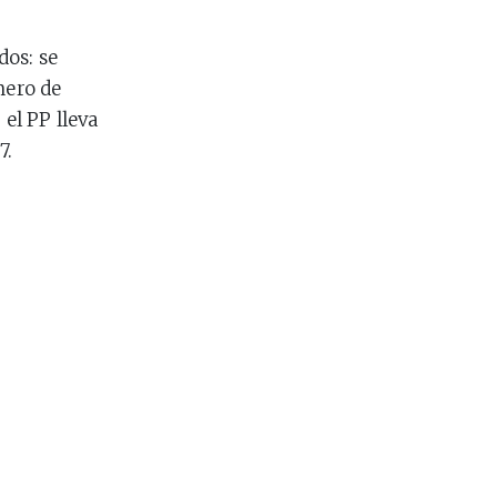
os: se
mero de
el PP lleva
7.