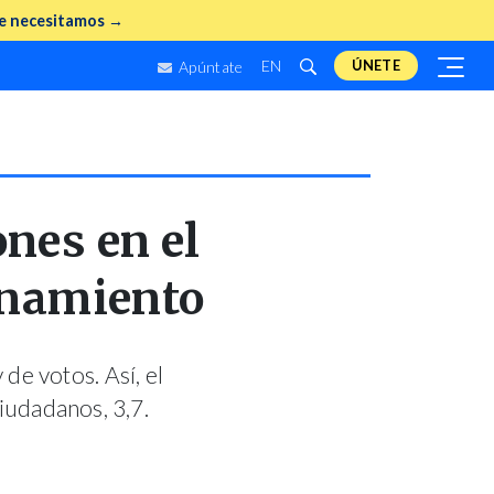
e necesitamos →
EN
ÚNETE
Apúntate
ones en el
onamiento
de votos. Así, el
Ciudadanos, 3,7.