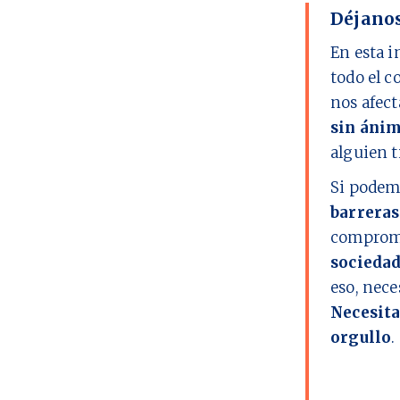
Déjanos
En esta i
todo el c
nos afect
sin ánim
alguien t
Si podem
barreras
comprome
socieda
eso, nec
Necesita
orgullo
.