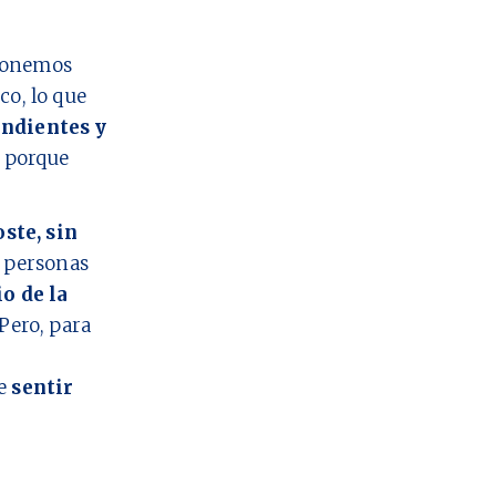
 ponemos
co, lo que
ndientes y
o porque
oste, sin
personas
io de la
Pero, para
ue
sentir