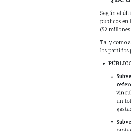
Según el últ
públicos en 
(
52 millones
Tal y como s
los partidos 
PÚBLIC
Subve
refer
vincu
un to
gasta
Subve
protag