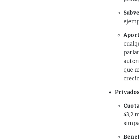
Subve
ejemp
Aport
cualqu
parla
auton
que m
crecid
Privado
Cuot
43,2 m
simpa
Benef