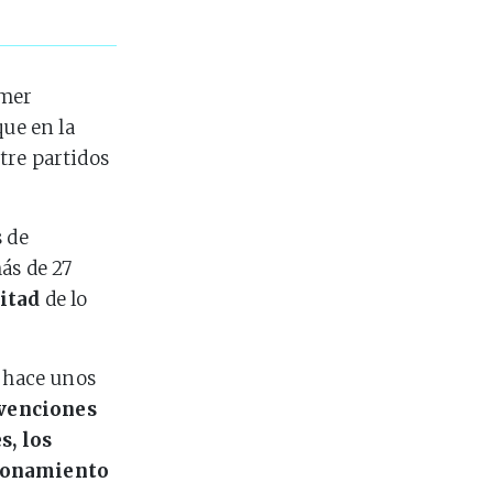
imer
que en la
tre partidos
s de
ás de 27
itad
de lo
y hace unos
bvenciones
s, los
cionamiento