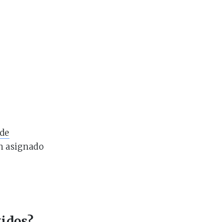
 de
an asignado
tidos?