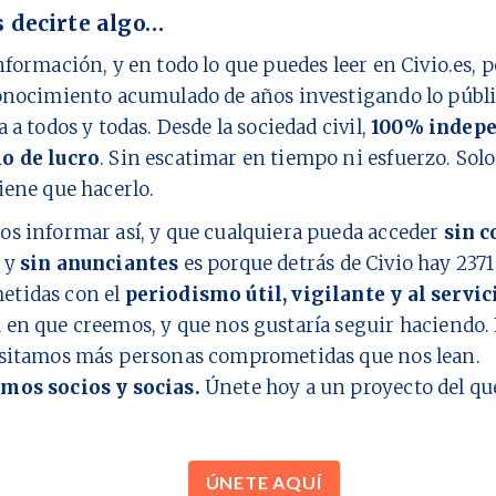
 decirte algo…
nformación, y en todo lo que puedes leer en Civio.es,
onocimiento acumulado de años investigando lo públi
a a todos y todas. Desde la sociedad civil,
100% indepe
o de lucro
. Sin escatimar en tiempo ni esfuerzo. Sol
iene que hacerlo.
os informar así, y que cualquiera pueda acceder
sin c
y
sin anunciantes
es porque detrás de Civio hay
2371
tidas con el
periodismo útil, vigilante y al servic
d
en que creemos, y que nos gustaría seguir haciendo. 
esitamos más personas comprometidas que nos lean.
mos socios y socias.
Únete hoy a un proyecto del q
ÚNETE AQUÍ