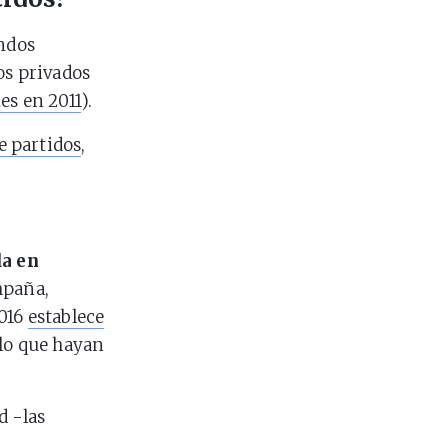
ondos
os privados
es en 2011
).
e partidos
,
da en
mpaña,
2016
establece
 lo que hayan
d -las