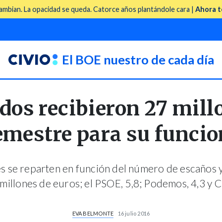
mbian. La opacidad se queda. Catorce años plantándole cara |
Ahora t
El BOE nuestro de cada día
dos recibieron 27 mill
emestre para su funci
 se reparten en función del número de escaños y 
 millones de euros; el PSOE, 5,8; Podemos, 4,3 y 
EVA BELMONTE
16 julio 2016