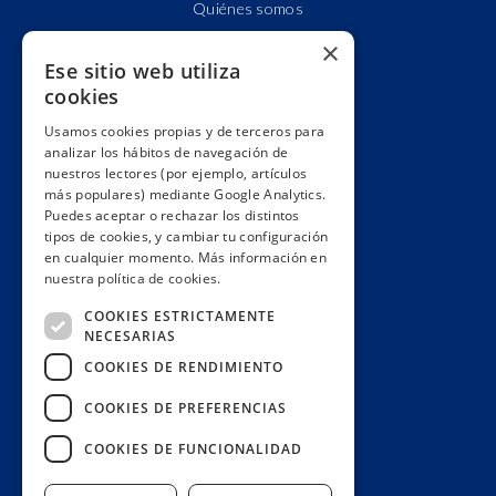
Quiénes somos
Cuentas claras
×
Ese sitio web utiliza
Alianzas y redes
cookies
Hacemos lobby
Usamos cookies propias y de terceros para
Impacto
analizar los hábitos de navegación de
Premios
nuestros lectores (por ejemplo, artículos
más populares) mediante Google Analytics.
Formación
Puedes aceptar o rechazar los distintos
Código ético
tipos de cookies, y cambiar tu configuración
en cualquier momento. Más información en
Re-publica
nuestra política de cookies.
Colabora
COOKIES ESTRICTAMENTE
Contacto
NECESARIAS
Muro de donantes
COOKIES DE RENDIMIENTO
Buzón de socios
COOKIES DE PREFERENCIAS
Gestiona tu suscripción
COOKIES DE FUNCIONALIDAD
Únete aquí