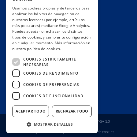
Hacemos lobby
Usamos cookies propias y de terceros para
Impacto
analizar los hábitos de navegación de
Premios
nuestros lectores (por ejemplo, artículos
más populares) mediante Google Analytics.
Formación
Puedes aceptar o rechazar los distintos
Código ético
tipos de cookies, y cambiar tu configuración
en cualquier momento. Más información en
Re-publica
nuestra política de cookies.
Colabora
COOKIES ESTRICTAMENTE
Contacto
NECESARIAS
Muro de donantes
COOKIES DE RENDIMIENTO
Buzón de socios
COOKIES DE PREFERENCIAS
Gestiona tu suscripción
COOKIES DE FUNCIONALIDAD
Únete aquí
ACEPTAR TODO
RECHAZAR TODO
Fundación Ciudadana Civio
| Licencia
CC BY-SA 3.0
MOSTRAR DETALLES
Aviso legal
Política de privacidad
Política de cookies