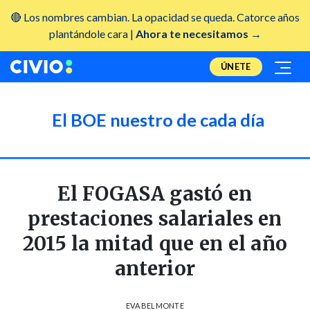
🔴 Los nombres cambian. La opacidad se queda. Catorce años
plantándole cara |
Ahora te necesitamos →
ÚNETE
El BOE nuestro de cada día
El FOGASA gastó en
prestaciones salariales en
2015 la mitad que en el año
anterior
EVA BELMONTE