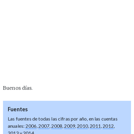
Buenos días.
Fuentes
Las fuentes de todas las cifras por año, en las cuentas
anuales:
2006
,
2007
,
2008
,
2009
,
2010
,
2011
,
2012
,
2013
y
2014