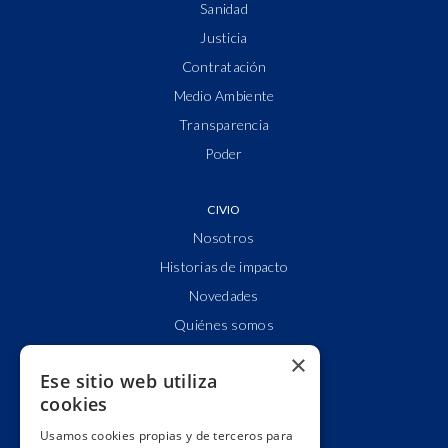
Sanidad
Justicia
Contratación
Medio Ambiente
Transparencia
Poder
CIVIO
Nosotros
Historias de impacto
Novedades
Quiénes somos
Cuentas claras
×
Ese sitio web utiliza
Alianzas y redes
cookies
Hacemos lobby
Usamos cookies propias y de terceros para
Impacto