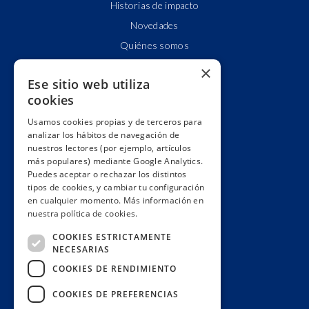
Historias de impacto
Novedades
Quiénes somos
Cuentas claras
×
Ese sitio web utiliza
Alianzas y redes
cookies
Hacemos lobby
Usamos cookies propias y de terceros para
Impacto
analizar los hábitos de navegación de
Premios
nuestros lectores (por ejemplo, artículos
más populares) mediante Google Analytics.
Formación
Puedes aceptar o rechazar los distintos
Código ético
tipos de cookies, y cambiar tu configuración
en cualquier momento. Más información en
Re-publica
nuestra política de cookies.
Colabora
COOKIES ESTRICTAMENTE
Contacto
NECESARIAS
Muro de donantes
COOKIES DE RENDIMIENTO
Buzón de socios
COOKIES DE PREFERENCIAS
Gestiona tu suscripción