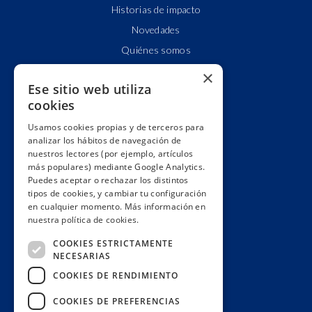
Historias de impacto
Novedades
Quiénes somos
Cuentas claras
×
Ese sitio web utiliza
Alianzas y redes
cookies
Hacemos lobby
Usamos cookies propias y de terceros para
Impacto
analizar los hábitos de navegación de
Premios
nuestros lectores (por ejemplo, artículos
más populares) mediante Google Analytics.
Formación
Puedes aceptar o rechazar los distintos
Código ético
tipos de cookies, y cambiar tu configuración
en cualquier momento. Más información en
Re-publica
nuestra política de cookies.
Colabora
COOKIES ESTRICTAMENTE
Contacto
NECESARIAS
Muro de donantes
COOKIES DE RENDIMIENTO
Buzón de socios
COOKIES DE PREFERENCIAS