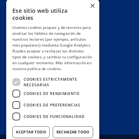
Cuentas claras
×
Ese sitio web utiliza
Alianzas y redes
cookies
Hacemos lobby
Usamos cookies propias y de terceros para
Impacto
analizar los hábitos de navegación de
Premios
nuestros lectores (por ejemplo, artículos
más populares) mediante Google Analytics.
Formación
Puedes aceptar o rechazar los distintos
Código ético
tipos de cookies, y cambiar tu configuración
en cualquier momento. Más información en
Re-publica
nuestra política de cookies.
Colabora
COOKIES ESTRICTAMENTE
Contacto
NECESARIAS
Muro de donantes
COOKIES DE RENDIMIENTO
Buzón de socios
COOKIES DE PREFERENCIAS
Gestiona tu suscripción
COOKIES DE FUNCIONALIDAD
Únete aquí
ACEPTAR TODO
RECHAZAR TODO