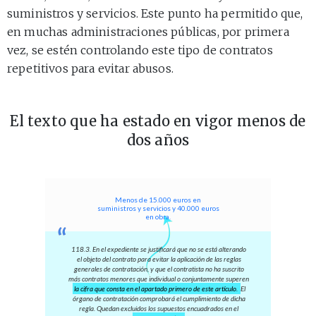
suministros y servicios. Este punto ha permitido que,
en muchas administraciones públicas, por primera
vez, se estén controlando este tipo de contratos
repetitivos para evitar abusos.
El texto que ha estado en vigor menos de
dos años
Menos de 15.000 euros en
suministros y servicios y 40.000 euros
en obra.
118.3. En el expediente se justificará que no se está alterando
el objeto del contrato para evitar la aplicación de las reglas
generales de contratación, y que el contratista no ha suscrito
más contratos menores que individual o conjuntamente superen
la cifra que consta en el apartado primero de este artículo.
El
órgano de contratación comprobará el cumplimiento de dicha
regla. Quedan excluidos los supuestos encuadrados en el