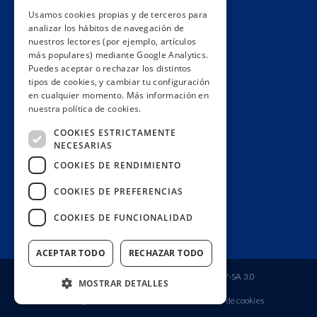
Usamos cookies propias y de terceros para
Impacto
analizar los hábitos de navegación de
Premios
nuestros lectores (por ejemplo, artículos
más populares) mediante Google Analytics.
Formación
Puedes aceptar o rechazar los distintos
Código ético
tipos de cookies, y cambiar tu configuración
en cualquier momento. Más información en
Re-publica
nuestra política de cookies.
Colabora
COOKIES ESTRICTAMENTE
Contacto
NECESARIAS
Muro de donantes
COOKIES DE RENDIMIENTO
Buzón de socios
COOKIES DE PREFERENCIAS
Gestiona tu suscripción
COOKIES DE FUNCIONALIDAD
Únete aquí
ACEPTAR TODO
RECHAZAR TODO
Fundación Ciudadana Civio
| Licencia
CC BY-SA 3.0
MOSTRAR DETALLES
Aviso legal
Política de privacidad
Política de cookies