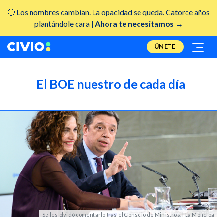
🔴 Los nombres cambian. La opacidad se queda. Catorce años
plantándole cara |
Ahora te necesitamos →
ÚNETE
El BOE nuestro de cada día
Se les olvidó comentarlo tras el Consejo de Ministros. | La Moncloa