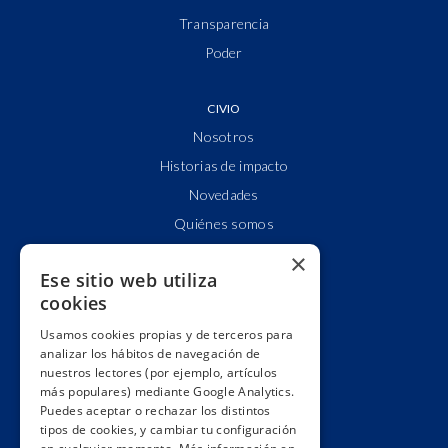
Transparencia
Poder
CIVIO
Nosotros
Historias de impacto
Novedades
Quiénes somos
Cuentas claras
×
Ese sitio web utiliza
Alianzas y redes
cookies
Hacemos lobby
Usamos cookies propias y de terceros para
Impacto
analizar los hábitos de navegación de
Premios
nuestros lectores (por ejemplo, artículos
más populares) mediante Google Analytics.
Formación
Puedes aceptar o rechazar los distintos
Código ético
tipos de cookies, y cambiar tu configuración