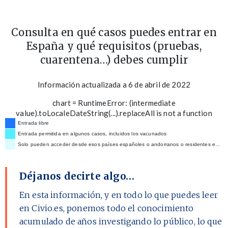
Consulta en qué casos puedes entrar en
España y qué requisitos (pruebas,
cuarentena…) debes cumplir
Información actualizada a 6 de abril de 2022
chart =
RuntimeError: (intermediate
value).toLocaleDateString(...).replaceAll is not a function
Entrada libre
Entrada permitida en algunos casos, incluidos los vacunados
Solo pueden acceder desde esos países españoles o andorranos o residentes en alguno de estos dos países. Sí se permiten las escalas de menos de 24 horas sin salir del aeropuerto
Déjanos decirte algo…
En esta información, y en todo lo que puedes leer
en Civio.es, ponemos todo el conocimiento
acumulado de años investigando lo público, lo que