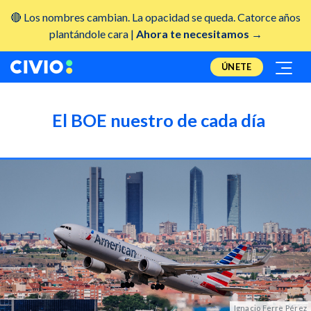
🔴 Los nombres cambian. La opacidad se queda. Catorce años
plantándole cara |
Ahora te necesitamos →
ÚNETE
El BOE nuestro de cada día
Ignacio Ferre Pérez