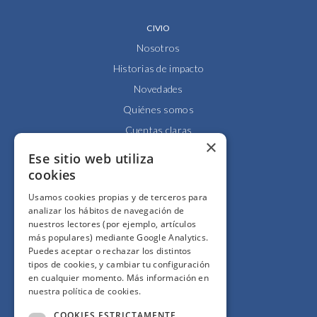
CIVIO
Nosotros
Historias de impacto
Novedades
Quiénes somos
Cuentas claras
×
Alianzas y redes
Ese sitio web utiliza
Hacemos lobby
cookies
Impacto
Usamos cookies propias y de terceros para
analizar los hábitos de navegación de
Premios
nuestros lectores (por ejemplo, artículos
Formación
más populares) mediante Google Analytics.
Puedes aceptar o rechazar los distintos
Código ético
tipos de cookies, y cambiar tu configuración
Re-publica
en cualquier momento. Más información en
nuestra política de cookies.
Colabora
Contacto
COOKIES ESTRICTAMENTE