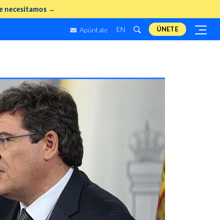
e necesitamos →
EN
ÚNETE
Apúntate