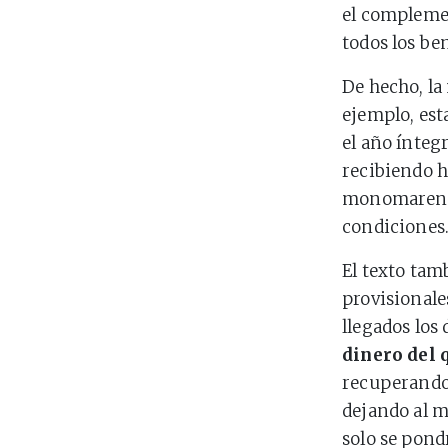
el complemen
todos los be
De hecho, la
ejemplo, est
el año ínteg
recibiendo h
monomarenta
condiciones
El texto tam
provisionale
llegados los 
dinero del 
recuperando 
dejando al m
solo se pond