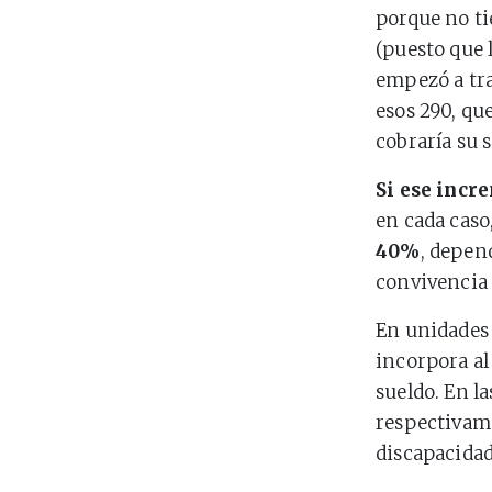
porque no ti
(puesto que 
empezó a tra
esos 290, qu
cobraría su s
Si ese incr
en cada caso
40%
, depen
convivencia 
En unidades 
incorpora al
sueldo. En l
respectivam
discapacidad