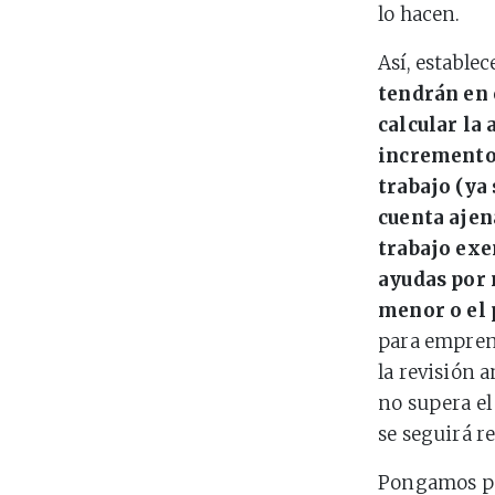
lo hacen.
Así, estable
tendrán en 
calcular la
incrementos
trabajo (ya
cuenta ajen
trabajo exe
ayudas por 
menor o el 
para emprend
la revisión 
no supera el
se seguirá r
Pongamos por