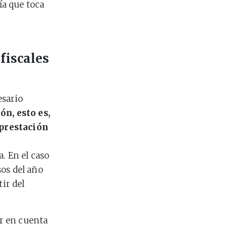
ía que toca
fiscales
esario
ón, esto es,
 prestación
r
. En el caso
os del año
ir del
er en cuenta