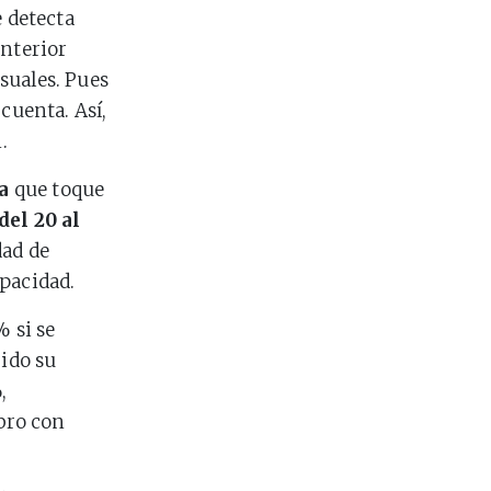
e detecta
anterior
suales. Pues
cuenta. Así,
.
a
que toque
del 20 al
dad de
apacidad.
% si se
bido su
,
bro con