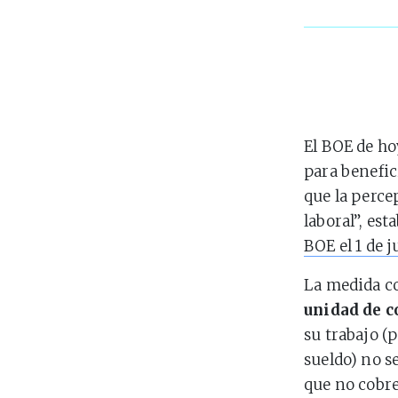
El BOE de h
para benefic
que la perce
laboral”, es
BOE el 1 de 
La medida c
unidad de c
su trabajo (
sueldo) no s
que no cobre