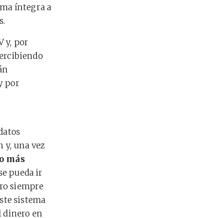
rma íntegra a
s.
 y, por
percibiendo
án
y por
datos
n y, una vez
do más
se pueda ir
ero siempre
este sistema
l dinero en