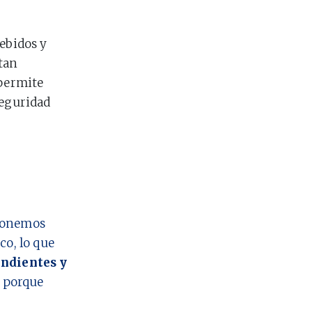
debidos y
 tan
 permite
Seguridad
 ponemos
co, lo que
ndientes y
o porque