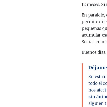
12 meses. Si 
En paralelo,
permite que 
pequeñas que
acumular esa
Social, cuan
Buenos días.
Déjanos
En esta i
todo el c
nos afect
sin ánim
alguien t