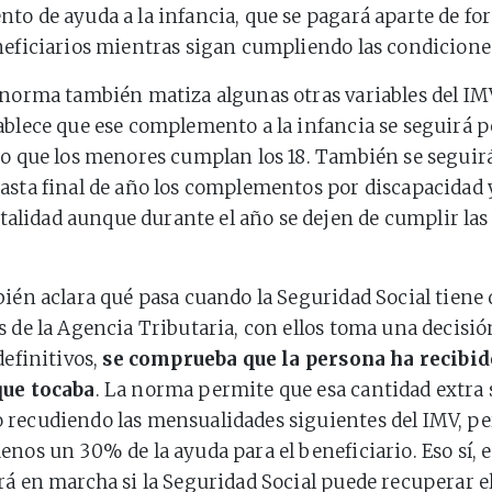
to de ayuda a la infancia, que se pagará aparte de fo
neficiarios mientras sigan cumpliendo las condicione
 norma también matiza algunas otras variables del IMV
ablece que ese complemento a la infancia se seguirá 
ro que los menores cumplan los 18. También se seguir
asta final de año los complementos por discapacidad 
lidad aunque durante el año se dejen de cumplir las
.
bién aclara qué pasa cuando la Seguridad Social tiene 
s de la Agencia Tributaria, con ellos toma una decisió
definitivos,
se comprueba que la persona ha recibi
que tocaba
. La norma permite que esa cantidad extra 
recudiendo las mensualidades siguientes del IMV, p
enos un 30% de la ayuda para el beneficiario. Eso sí, 
rá en marcha si la Seguridad Social puede recuperar e