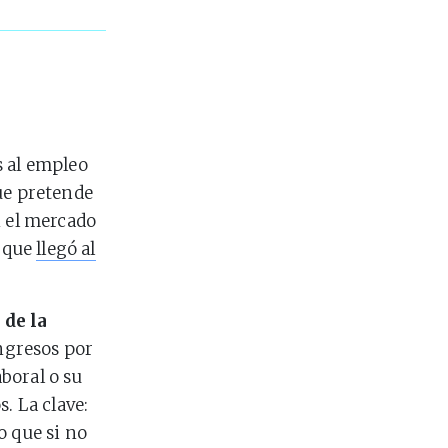
 al empleo
ue pretende
n el mercado
, que
llegó al
 de la
ngresos por
boral o su
. La clave:
o que si no