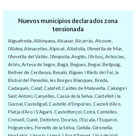
Nuevos municipios declarados zona
tensionada
Aiguafreda, Albinyana, Alcanar, Alcarràs, Alcover,
l’Aldea, Almacelles, Alpicat, Altafulla, l’Ametlla de Mar,
l’Ametlla del Vallès, l’Ampolla, Anglès, l’Arboç, Arbúcies,
Artés, Artesa de Segre, Bagà, Begues, Begur, Bellpuig,
Bellver de Cerdanya, Besalú, Bigues i Riells del Fai, la
Bisbal del Penedès, les Borges Blanques, Breda,
Cadaqués, Calaf, Calafell, Caldes de Malavella, Calonge i
Sant Antoni, Canyelles, Cassà de la Selva, Castellet i la
Gornal, Castellgalí, Castelló d’Empúries, Castell d’Aro,
Platja d’Aro i S’Agaró, Castellterçol, Celrà, Centelles,
Creixell, Cunit, Deltebre, Dosrius, l’Escala, l’Esquirol,
Folgueroles, Fornells de la Selva, Gelida, Gironella,
Hostalric, Linyola, Llançà, Lliçà d’Amunt, Lliçà de Vall,