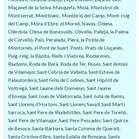
Maçanet de la Selva, Masquefa, Moià, Monistrol de
Montserrat, Montblanc, Montbrió del Camp, Mont-roig
del Camp, Móra d’Ebre, el Morell, Navàs, Òdena,
Olèrdola, Olesa de Bonesvalls, Olivella, Pallejà, la Palma
de Cervelló, Pals, Peralada, Piera, la Pobla de
Montornès, el Pont de Suert, Ponts, Prats de Lluçanès,
Puig-reig, la Ràpita, Riells i Viabrea, Riudarenes,
Riudoms, Roda de Berà, Roda de Ter, Roses, Sant Antoni
de Vilamajor, Sant Cebrià de Vallalta, Sant Esteve de
Palautordera, Sant Feliu de Codines, Sant Hipòlit de
Voltregà, Sant Jaume dels Domenys, Sant Jaume
d’Enveja, Sant Joan de Vilatorrada, Sant Julià de Ramis,
Sant Llorenç d’Hortons, Sant Llorenç Savall, Sant Martí
Sarroca, Sant Pere de Riudebitlles, Sant Pere de Torelló,
Sant Pere de Vilamajor, Sant Pere Pescador, Sant Quirze
de Besora, Santa Bàrbara, Santa Coloma de Queralt,
Santa Cristina d’Aro, Santa Eulàlia de Ronçana, Santa