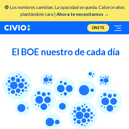
🔴 Los nombres cambian. La opacidad se queda. Catorce años
plantándole cara |
Ahora te necesitamos →
ÚNETE
El BOE nuestro de cada día