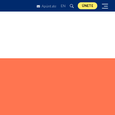
EN
ÚNETE
Apúntate