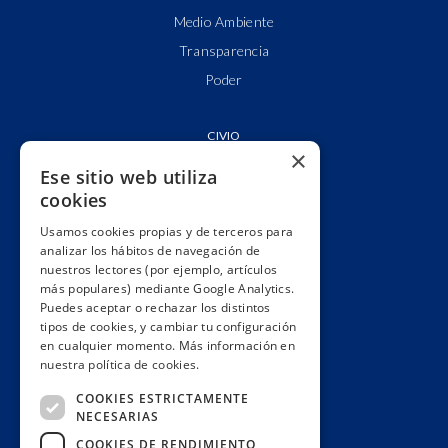
Medio Ambiente
Transparencia
Poder
CIVIO
×
Nosotros
Ese sitio web utiliza
Historias de impacto
cookies
Novedades
Usamos cookies propias y de terceros para
Quiénes somos
analizar los hábitos de navegación de
nuestros lectores (por ejemplo, artículos
Cuentas claras
más populares) mediante Google Analytics.
Puedes aceptar o rechazar los distintos
Alianzas y redes
tipos de cookies, y cambiar tu configuración
Hacemos lobby
en cualquier momento. Más información en
nuestra política de cookies.
Impacto
Premios
COOKIES ESTRICTAMENTE
NECESARIAS
Formación
COOKIES DE RENDIMIENTO