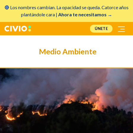
🔴 Los nombres cambian. La opacidad se queda. Catorce años
plantándole cara |
Ahora te necesitamos →
ÚNETE
Medio Ambiente