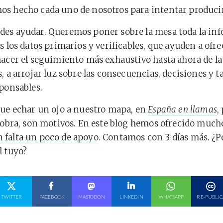
os hecho cada uno de nosotros para intentar produci
des ayudar. Queremos poner sobre la mesa toda la in
s los datos primarios y verificables, que ayuden a ofre
hacer el seguimiento más exhaustivo hasta ahora de la
s, a arrojar luz sobre las consecuencias, decisiones y 
sponsables.
que echar un ojo a nuestro mapa, en
España en llamas
,
 sobra, son motivos. En este blog hemos ofrecido much
 falta un poco de apoyo
. Contamos con 3 días más. ¿
l tuyo?
E EN
COMPARTE EN
COMPARTE EN
COMPARTE EN
COMPARTE EN
COMPARTE EN
TWITTER
FACEBOOK
MASTODON
LINKEDIN
WHATSAPP
RE-PUBLIC