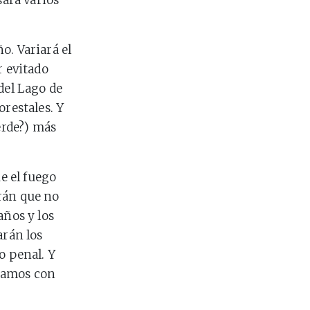
sará varios
o. Variará el
r evitado
del Lago de
orestales. Y
erde?) más
e el fuego
rán que no
años y los
arán los
o penal. Y
rmamos con