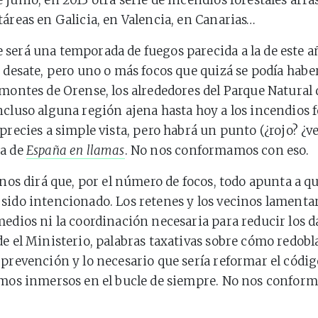
 junio, en 2013 otra serie de incendios forestales arra
táreas en Galicia, en Valencia, en Canarias…
será una temporada de fuegos parecida a la de este añ
e desate, pero uno o más focos que quizá se podía habe
 montes de Orense, los alrededores del Parque Natural 
ncluso alguna región ajena hasta hoy a los incendios f
aprecies a simple vista, pero habrá un punto (¿rojo? ¿v
pa de
España en llamas
. No nos conformamos con eso.
 nos dirá que, por el número de focos, todo apunta a qu
sido intencionado. Los retenes y los vecinos lamenta
medios ni la coordinación necesaria para reducir los d
de el Ministerio, palabras taxativas sobre cómo redobl
 prevención y lo necesario que sería reformar el códig
emos inmersos en el bucle de siempre. No nos confo