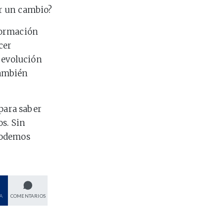
r un cambio?
formación
cer
 evolución
también
 para saber
os. Sin
Podemos
A
COMENTARIOS