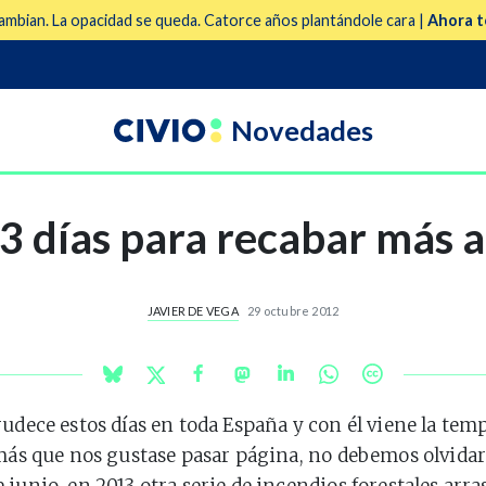
mbian. La opacidad se queda. Catorce años plantándole cara |
Ahora t
Novedades
 3 días para recabar más 
JAVIER DE VEGA
29 octubre 2012
rudece estos días en toda España y con él viene la tem
 más que nos gustase pasar página, no debemos olvidar