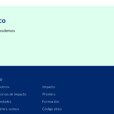
co
 podemos
IO
otros
Impacto
torias de impacto
Premios
edades
Formación
énes somos
Código ético