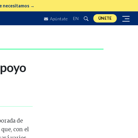
e necesitamos →
EN
ÚNETE
Apúntate
apoyo
porada de
 que, con el