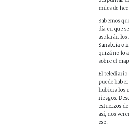
despuntar de
miles de hec
Sabemos que 
día en que s
asolarán los
Sanabria o i
quizá no lo 
sobre el ma
El telediario
puede haber 
hubiera los 
riesgos. Des
esfuerzos de
así, nos ver
eso.