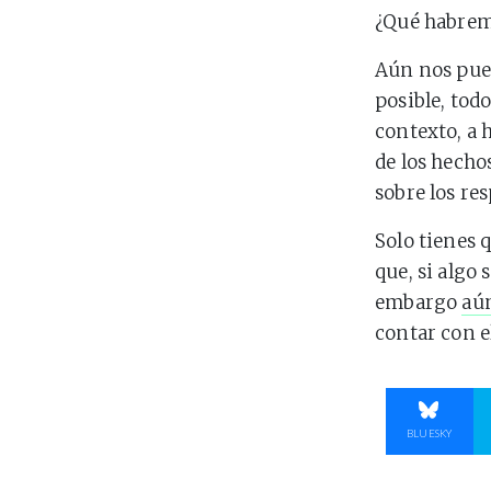
¿Qué habrem
Aún nos pue
posible, todo
contexto, a 
de los hecho
sobre los re
Solo tienes 
que, si algo
embargo
aún
contar con e
COMPART
BLUESKY