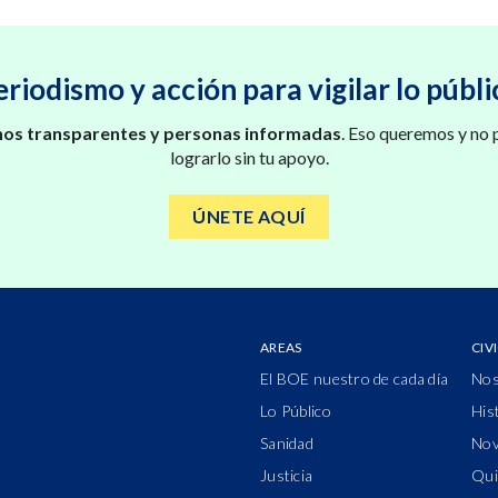
eriodismo y acción para vigilar lo públi
os transparentes y personas informadas
. Eso queremos y no
lograrlo sin tu apoyo.
ÚNETE AQUÍ
AREAS
CIV
El BOE nuestro de cada día
Nos
Lo Público
His
Sanidad
Nov
Justicia
Qui