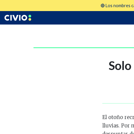
🔴 Los nombres ca
Solo
El otoño rec
lluvias. Por