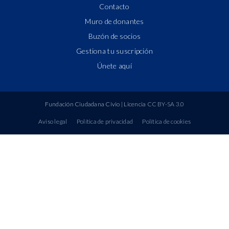
Contacto
Muro de donantes
Buzón de socios
Gestiona tu suscripción
Únete aquí
Fundación Ciudadana Civio
| Licencia
CC BY-SA 3.0
Aviso legal
Política de privacidad
Política de cookies