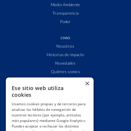
Medio Ambiente
Transparencia
Poder
CIVIO
Nosotros
Historias de impacto
Novedades
Quiénes somos
Cuentas claras
×
Ese sitio web utiliza
Alianzas y redes
cookies
Hacemos lobby
Usamos cookies propias y de terceros para
Impacto
analizar los hábitos de navegación de
Premios
nuestros lectores (por ejemplo, artículos
más populares) mediante Google Analytics.
Formación
Puedes aceptar o rechazar los distintos
Código ético