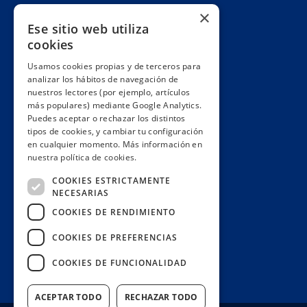
Cuentas claras
×
Ese sitio web utiliza
Alianzas y redes
cookies
Hacemos lobby
Usamos cookies propias y de terceros para
Impacto
analizar los hábitos de navegación de
Premios
nuestros lectores (por ejemplo, artículos
más populares) mediante Google Analytics.
Formación
Puedes aceptar o rechazar los distintos
Código ético
tipos de cookies, y cambiar tu configuración
en cualquier momento. Más información en
Re-publica
nuestra política de cookies.
Colabora
COOKIES ESTRICTAMENTE
Contacto
NECESARIAS
Muro de donantes
COOKIES DE RENDIMIENTO
Buzón de socios
COOKIES DE PREFERENCIAS
Gestiona tu suscripción
COOKIES DE FUNCIONALIDAD
Únete aquí
ACEPTAR TODO
RECHAZAR TODO