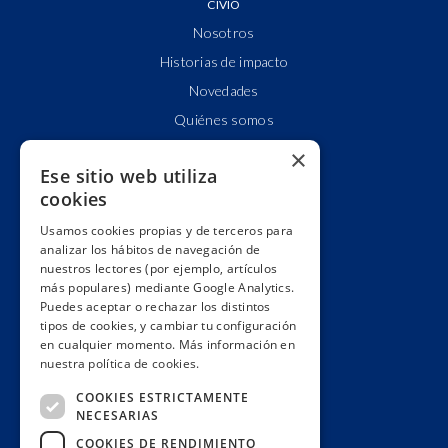
CIVIO
Nosotros
Historias de impacto
Novedades
Quiénes somos
Cuentas claras
×
Ese sitio web utiliza
Alianzas y redes
cookies
Hacemos lobby
Usamos cookies propias y de terceros para
Impacto
analizar los hábitos de navegación de
Premios
nuestros lectores (por ejemplo, artículos
más populares) mediante Google Analytics.
Formación
Puedes aceptar o rechazar los distintos
Código ético
tipos de cookies, y cambiar tu configuración
en cualquier momento. Más información en
Re-publica
nuestra política de cookies.
Colabora
COOKIES ESTRICTAMENTE
Contacto
NECESARIAS
Muro de donantes
COOKIES DE RENDIMIENTO