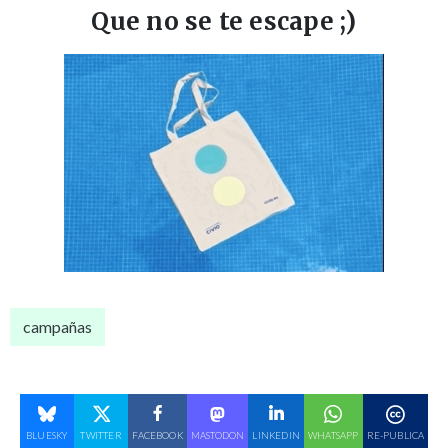
Que no se te escape ;)
campañas
BLUESKY
TWITTER
FACEBOOK
MASTODON
LINKEDIN
WHATSAPP
RE-PUBLICA