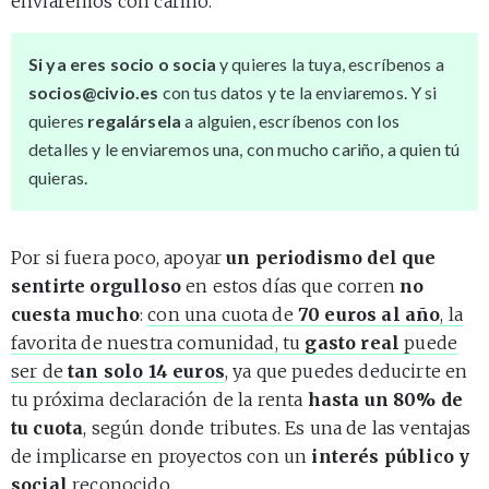
enviaremos con cariño.
Si ya eres socio o socia
y quieres la tuya, escríbenos a
socios@civio.es
con tus datos y te la enviaremos. Y si
quieres
regalársela
a alguien, escríbenos con los
detalles y le enviaremos una, con mucho cariño, a quien tú
quieras.
Por si fuera poco, apoyar
un periodismo del que
sentirte orgulloso
en estos días que corren
no
cuesta mucho
:
con una cuota de
70 euros al año
, la
favorita de nuestra comunidad, tu
gasto real
puede
ser de
tan solo 14 euros
, ya que puedes deducirte en
tu próxima declaración de la renta
hasta un 80% de
tu cuota
, según donde tributes. Es una de las ventajas
de implicarse en proyectos con un
interés público y
social
reconocido.