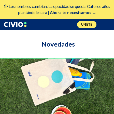
🔴 Los nombres cambian. La opacidad se queda. Catorce años
plantándole cara |
Ahora te necesitamos →
ÚNETE
Novedades