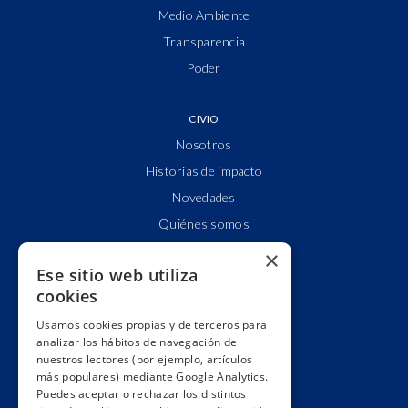
Medio Ambiente
Transparencia
Poder
CIVIO
Nosotros
Historias de impacto
Novedades
Quiénes somos
Cuentas claras
×
Ese sitio web utiliza
Alianzas y redes
cookies
Hacemos lobby
Usamos cookies propias y de terceros para
Impacto
analizar los hábitos de navegación de
Premios
nuestros lectores (por ejemplo, artículos
más populares) mediante Google Analytics.
Formación
Puedes aceptar o rechazar los distintos