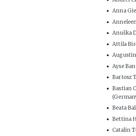
Anna Gie
Anneleen
Anuška De
Attila Bi
Augustin
Ayse Ban
Bartosz T
Bastian 
(German
Beata Bal
Bettina 
Catalin 