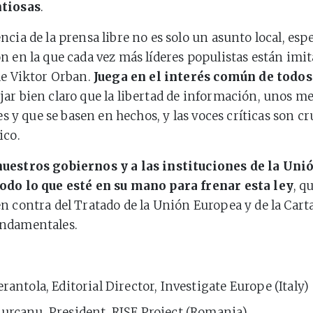
ntiosas
.
ncia de la prensa libre no es solo un asunto local, es
n en la que cada vez más líderes populistas están imit
de Viktor Orban.
Juega en el interés común de todos
jar bien claro que la libertad de información, unos m
res y que se basen en hechos, y las voces críticas son cr
ico.
uestros gobiernos y a las instituciones de la Uni
odo lo que esté en su mano para frenar esta ley
, q
n contra del Tratado de la Unión Europea y de la Carta
ndamentales.
erantola, Editorial Director, Investigate Europe (Italy)
urcanu, President, RISE Project (Romania)