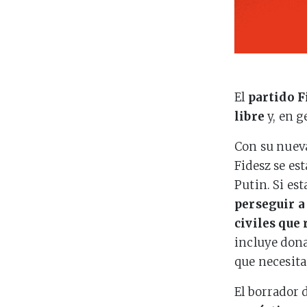
El
partido F
libre
y, en g
Con su nue
Fidesz se est
Putin. Si es
perseguir a
civiles que
incluye dona
que necesita
El borrador d