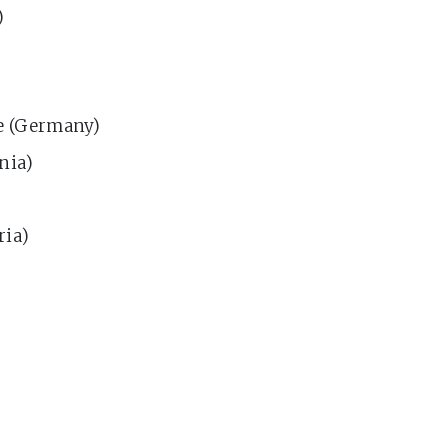
)
de (Germany)
nia)
ria)