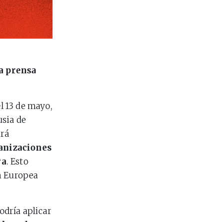
a prensa
el 13 de mayo,
usia de
irá
ganizaciones
ra
. Esto
n Europea
odría aplicar