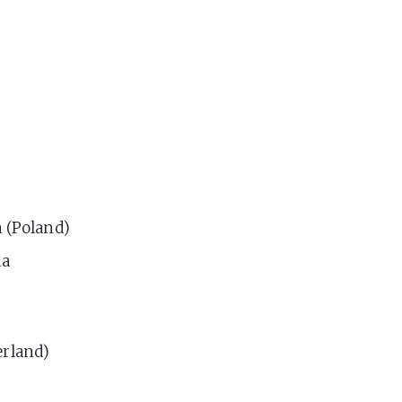
a (Poland)
ia
erland)