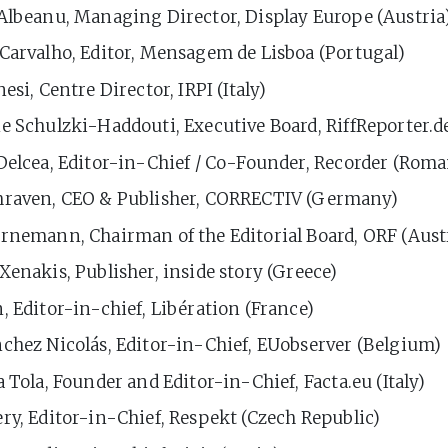
 Albeanu, Managing Director, Display Europe (Austria
Carvalho, Editor, Mensagem de Lisboa (Portugal)
nesi, Centre Director, IRPI (Italy)
ne Schulzki-Haddouti, Executive Board, RiffReporter.
Delcea, Editor-in-Chief / Co-Founder, Recorder (Roma
hraven, CEO & Publisher, CORRECTIV (Germany)
ornemann, Chairman of the Editorial Board, ORF (Aust
Xenakis, Publisher, inside story (Greece)
, Editor-in-chief, Libération (France)
chez Nicolás, Editor-in-Chief, EUobserver (Belgium)
a Tola, Founder and Editor-in-Chief, Facta.eu (Italy)
ry, Editor-in-Chief, Respekt (Czech Republic)