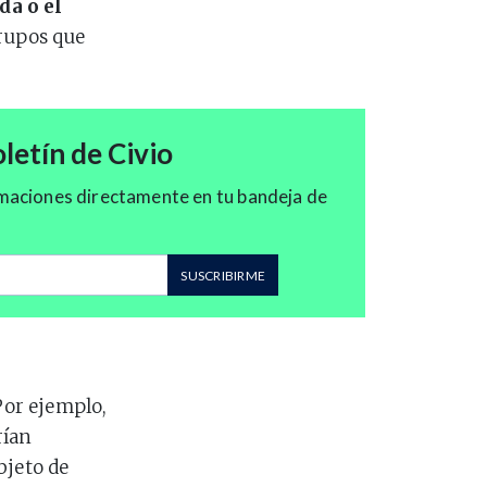
da o el
grupos que
letín de Civio
maciones directamente en tu bandeja de
correo
SUSCRIBIRME
Por ejemplo,
rían
bjeto de