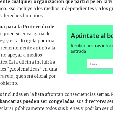
nte cualquier organización que participe en la vi
ico
. Eso incluye a los medios independientes y a los 
os derechos humanos.
na para la Protección de
a
quien se encargaría de
Apúntate al bo
ley, y está dirigida por una
Recibe nuestras infor
 recientemente animó a la
entrada
 no apoyar a medios
es. Esta oficina incluirá a
Dirección de 
nes “problemáticas” en una
imiento
, que será oficial por
gobierno.
s incluidas en la lista afrontan consecuencias serias. 
 bancarias pueden ser congeladas
, sus directores se
eclarar públicamente todos sus bienes y podrían ser o