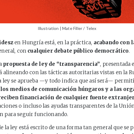
Illustration | Mate Filler / Telex
idesz
en Hungría está, en la práctica,
acabando con l
eneral, con
cualquier debate público democrático
.
va
propuesta de ley de “transparencia”
, presentada 
á alineando con las tácticas autoritarias vistas en la R
ta ley se aprueba —y todo indica que así será— permit
 los medios de comunicación húngaros y a las or
 reciben financiación de cualquier fuente extranje
ciones o incluso las ayudas transparentes de la Unió
n para seguir funcionando.
e la ley está escrito de una forma tan general que se p