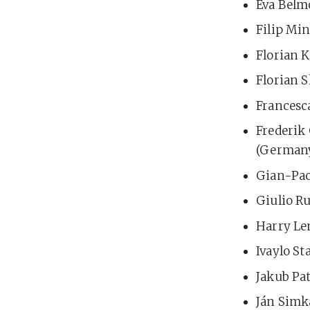
Eva Belmo
Filip Min
Florian K
Florian S
Francesc
Frederik
(German
Gian-Pao
Giulio Ru
Harry Len
Ivaylo St
Jakub Pa
Ján Simka