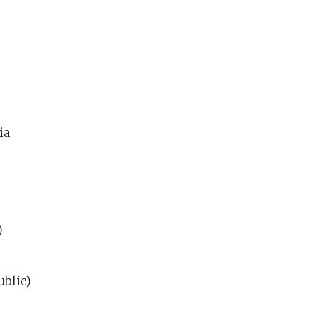
ia
)
ublic)