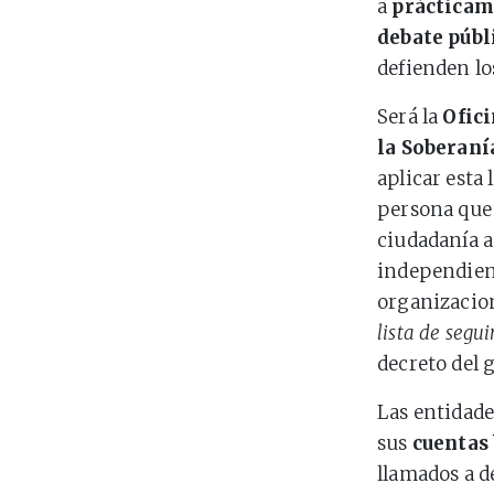
a
prácticame
debate públ
defienden l
Será la
Ofici
la Soberaní
aplicar esta 
persona que
ciudadanía a
independient
organizacio
lista de segu
decreto del 
Las entidade
sus
cuentas
llamados a d