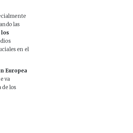
pecialmente
ando las
 los
edios
uciales en el
ón Europea
ue va
 de los