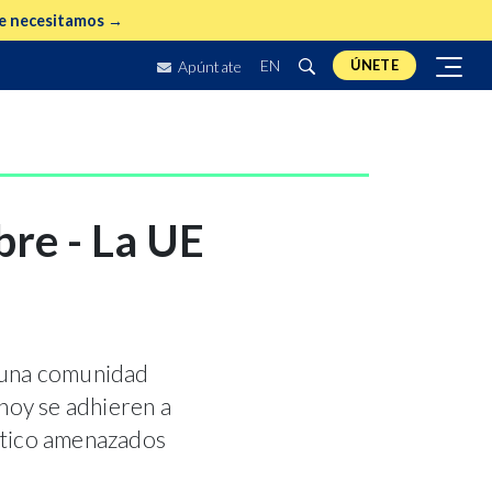
e necesitamos →
EN
ÚNETE
Apúntate
bre - La UE
 una comunidad
hoy se adhieren a
rítico amenazados