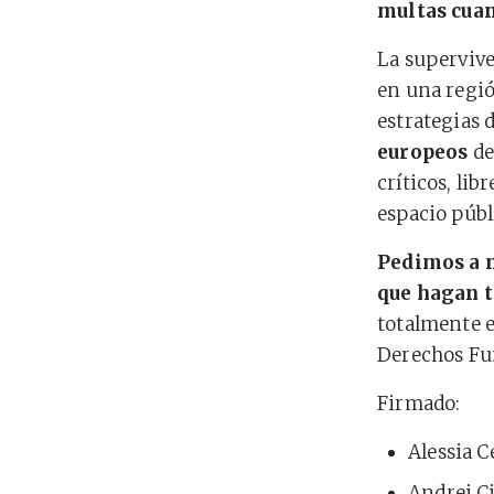
multas cua
La supervive
en una regió
estrategias 
europeos
de
críticos, lib
espacio públ
Pedimos a n
que hagan t
totalmente e
Derechos Fu
Firmado:
Alessia C
Andrei Ci