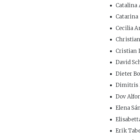
Catalina
Catarina 
Cecilia A
Christia
Cristian 
David Sc
Dieter B
Dimitris 
Dov Alfon
Elena Sán
Elisabett
Erik Tabe